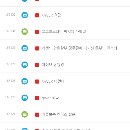
QWER 쵸단
168132
N
프로미스나인 박지원 가창력
168131
N
리센느 안원잘부 경주편에 나오신 종부님 인스타
168130
N
아이브 장원영
168129
N
QWER 마젠타
168128
N
qwer 히나
168127
N
거울보는 엔믹스 설윤
168126
N