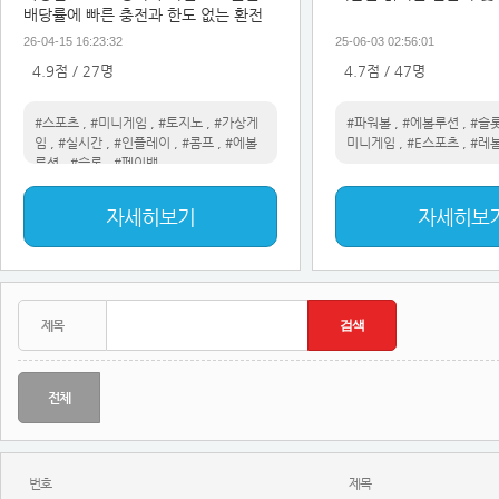
배당률에 빠른 충전과 한도 없는 환전
26-04-15 16:23:32
25-06-03 02:56:01
4.9점 / 27명
4.7점 / 47명
#스포츠
,
#미니게임
,
#토지노
,
#가상게
#파워볼
,
#에볼루션
,
#슬
임
,
#실시간
,
#인플레이
,
#콤프
,
#에볼
미니게임
,
#E스포츠
,
#레
루션
,
#슬롯
,
#페이백
자세히보기
자세히보
전체
번호
제목