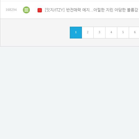
168294
N
1
2
3
4
5
6