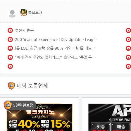
홍보도배
추천시 친구
200 Years of Experience | Dev Update - League of Legends
[롤 LOL] 최근 솔랭 승률 90% 기인 1월 롤 매드무비 | GEN Kiin Montage 2026
"이게 진짜 우연의 일치라고?" 호남서도 '동일 득표' 논란..해명에도 "선관위 못 믿겠다" 신뢰 바닥 (자막뉴스) / SBS
베픽 보증업체
5천만원보증