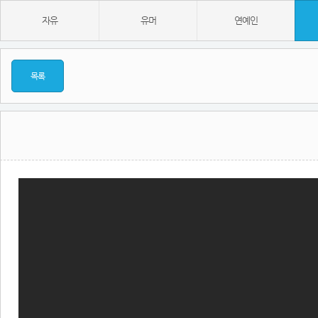
자유
유머
연예인
목록