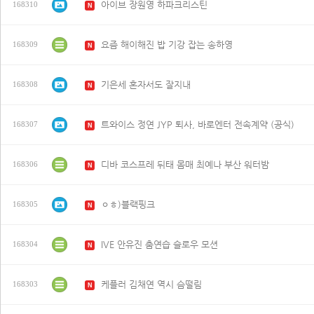
아이브 장원영 하파크리스틴
168310
N
요즘 해이해진 밥 기강 잡는 송하영
168309
N
기은세 혼자서도 잘지내
168308
N
트와이스 정연 JYP 퇴사, 바로엔터 전속계약 (공식)
168307
N
디바 코스프레 뒤태 몸매 최예나 부산 워터밤
168306
N
ㅇㅎ)블랙핑크
168305
N
IVE 안유진 춤연습 슬로우 모션
168304
N
케플러 김채연 역시 슴떨림
168303
N