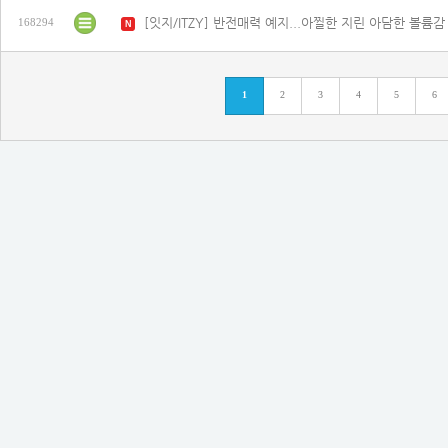
168294
N
1
2
3
4
5
6