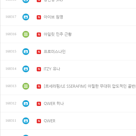
아이브 원영
168317
N
아일릿 민주 근황
168316
N
프로미스나인
168315
N
ITZY 유나
168314
N
168313
N
QWER 히나
168312
N
QWER
168311
N