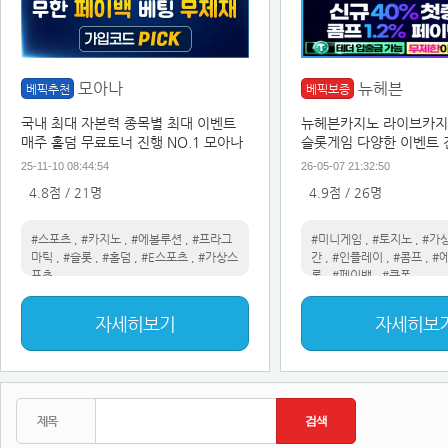
모아나
뉴헤븐
베픽추천
베픽보증
국내 최대 자본력 종목별 최대 이벤트
뉴헤븐카지노 라이브카지
매주 홀덤 무료토너 진행 NO.1 모아나
슬롯게임 다양한 이벤트 진
충·페이백 혜택과 빠른충
25-11-10 08:44:54
26-05-07 21:32:50
지원
4.8점 / 21명
4.9점 / 26명
#스포츠
,
#카지노
,
#에볼루션
,
#프라그
#미니게임
,
#토지노
,
#가
마틱
,
#슬롯
,
#홀덤
,
#E스포츠
,
#가상스
간
,
#인플레이
,
#콤프
,
#
포츠
롯
,
#페이백
,
#쿠폰
자세히보기
자세히보