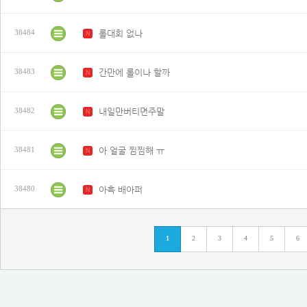
롤대회 없나
38484
N
간만에 롤이나 할까
38483
N
내일만버티면주말
38482
N
아 얼굴 찜찜해 ㅠ
38481
N
아흑 배아퍼
38480
N
1
2
3
4
5
6