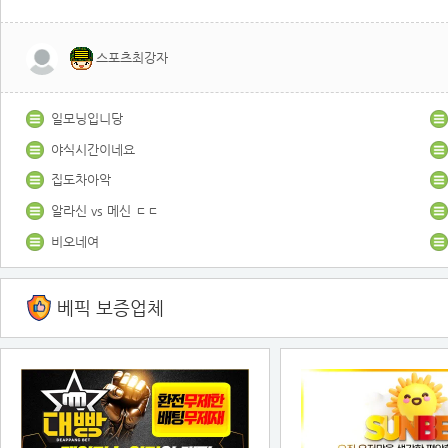
스포츠최강자
일모닝입니당
야식시간이네요
집도차아악
알라신 vs 메신 ㄷㄷ
비오네여
베픽 보증업체