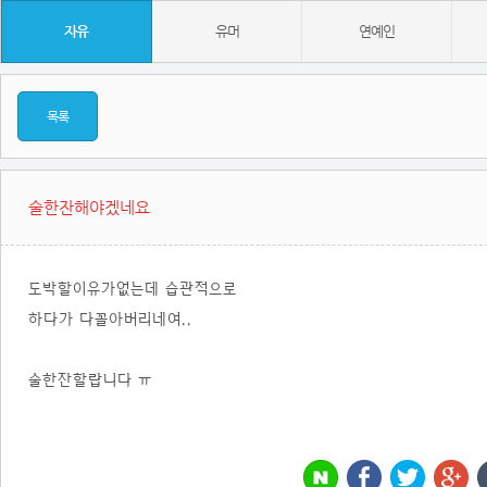
자유
유머
연예인
목록
술한잔해야겠네요
도박할이유가없는데 습관적으로
하다가 다꼴아버리네여..
술한잔할랍니다 ㅠ