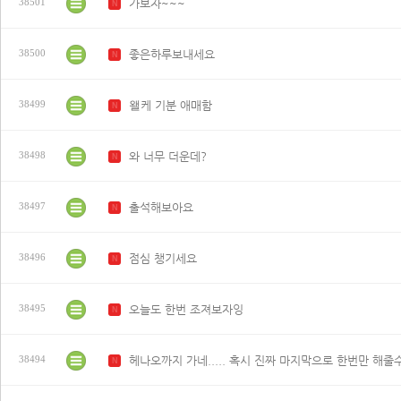
가보자~~~
38501
N
좋은하루보내세요
38500
N
왤케 기분 애매함
38499
N
와 너무 더운데?
38498
N
출석해보아요
38497
N
점심 챙기세요
38496
N
오늘도 한번 조져보자잉
38495
N
헤나오까지 가네..... 혹시 진짜 마지막으로 한번만 해줄
38494
N