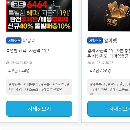
야옹이
알파벳
베픽추천
베픽추천
특별한 혜택! 자금력 1위!
업계 자금력 1위,빠른 충
은 베팅한도, 테더입출금
실시간 베팅 캐시아웃가
25-06-03 02:50:48
26-04-07 17:36:07
4.8점 / 44명
4.8점 / 26명
#파워볼
,
#에볼루션
,
#슬롯
,
#스포츠
,
#
#에볼루션
,
#코인입출금
,
미니게임
,
#E스포츠
,
#레볼루션홀덤
,
#캐시아웃
,
#카지노콤프
백
자세히보기
자세히보