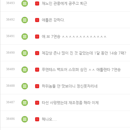
채노인 관중에게 공주고 퇴근
38493
N
애틀은 강하다.
38492
N
애.브 7연승 ㅅㅅㅅㅅㅅㅅㅅㅅㅅㅅㅅㅅㅅ
38491
N
체감상 존나 많이 진 것 같았는데 1달 동안 14승 7패?
38490
N
푸엔테스 백도어 스위퍼 삼진 ㅅㅅ 애틀랜타 7연승
38489
N
하위놈들 얀 맛보더니 정신못차리네
38488
N
타선 사망했는데 재조정좀 해라 이제
38487
N
헤나오....
38486
N