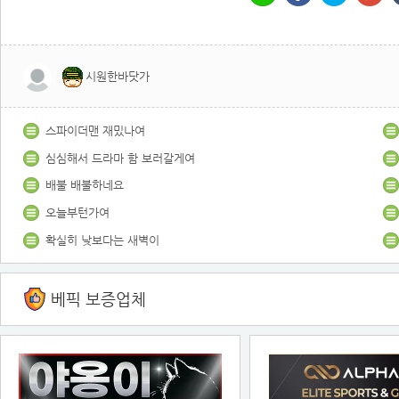
시원한바닷가
스파이더맨 재밌나여
심심해서 드라마 함 보러갈게여
배불 배불하네요
오늘부턴가여
확실히 낮보다는 새벽이
베픽 보증업체