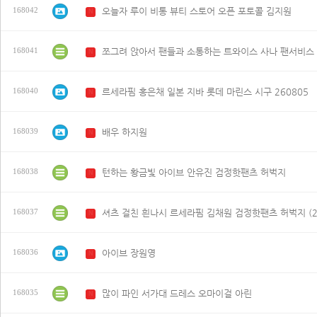
오늘자 루이 비통 뷰티 스토어 오픈 포토콜 김지원
168042
N
쪼그려 앉아서 팬들과 소통하는 트와이스 사나 팬서비스
168041
N
르세라핌 홍은채 일본 지바 롯데 마린스 시구 260805
168040
N
배우 하지원
168039
N
턴하는 황금빛 아이브 안유진 검정핫팬츠 허벅지
168038
N
셔츠 걸친 흰나시 르세라핌 김채원 검정핫팬츠 허벅지 (2
168037
N
아이브 장원영
168036
N
많이 파인 서가대 드레스 오마이걸 아린
168035
N