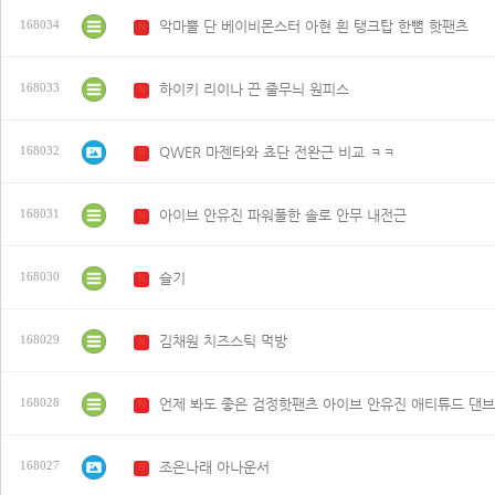
악마뿔 단 베이비몬스터 아현 흰 탱크탑 한뼘 핫팬츠
168034
N
하이키 리이나 끈 줄무늬 원피스
168033
N
QWER 마젠타와 쵸단 전완근 비교 ㅋㅋ
168032
N
아이브 안유진 파워풀한 솔로 안무 내전근
168031
N
슬기
168030
N
김채원 치즈스틱 먹방
168029
N
언제 봐도 좋은 검정핫팬츠 아이브 안유진 애티튜드 댄브
168028
N
조은나래 아나운서
168027
N