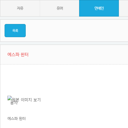
자유
유머
연예인
목록
에스파 윈터
에스파 윈터