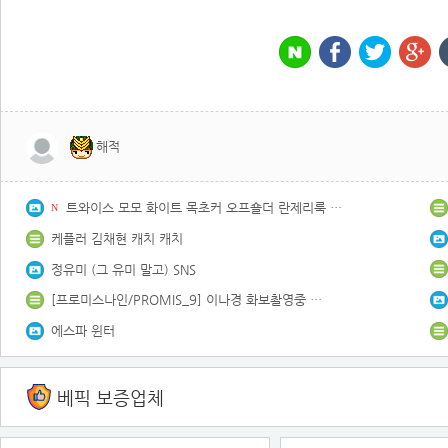
해적
트와이스 모모 화이트 목초커 오프숄더 란제리룩 가슴골
N
케플러 김채현 캐치 캐치
정유미 (그 유미 말고) SNS
[프로미스나인/PROMIS_9] 이나경 화보촬영중 아찔한 포즈에 지리는
에스파 윈터
베픽 보증업체