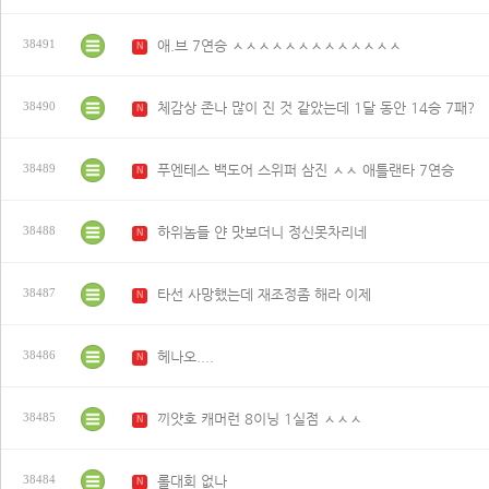
애.브 7연승 ㅅㅅㅅㅅㅅㅅㅅㅅㅅㅅㅅㅅㅅ
38491
N
체감상 존나 많이 진 것 같았는데 1달 동안 14승 7패?
38490
N
푸엔테스 백도어 스위퍼 삼진 ㅅㅅ 애틀랜타 7연승
38489
N
하위놈들 얀 맛보더니 정신못차리네
38488
N
타선 사망했는데 재조정좀 해라 이제
38487
N
헤나오....
38486
N
끼얏호 캐머런 8이닝 1실점 ㅅㅅㅅ
38485
N
롤대회 없나
38484
N