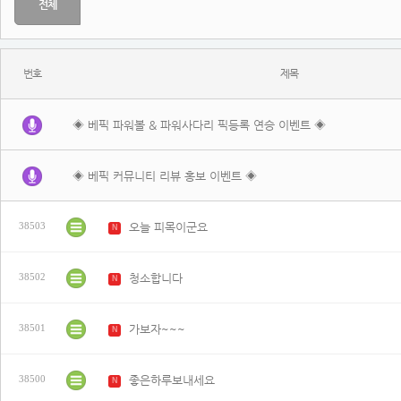
전체
번호
제목
◈ 베픽 파워볼 & 파워사다리 픽등록 연승 이벤트 ◈
◈ 베픽 커뮤니티 리뷰 홍보 이벤트 ◈
오늘 피목이군요
38503
N
청소합니다
38502
N
가보자~~~
38501
N
좋은하루보내세요
38500
N