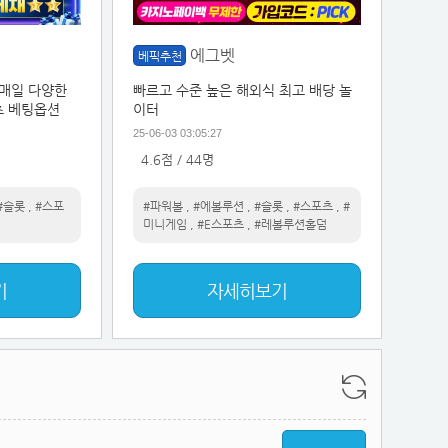
에그벳
베픽추천
일매일 다양한
빠르고 수준 높은 해외식 최고 배당 놀
츠 베팅옵션
이터
25-06-03 03:05:27
4.6점 / 44명
#슬롯
,
#스포
#파워볼
,
#에볼루션
,
#슬롯
,
#스포츠
,
#
미니게임
,
#E스포츠
,
#레볼루션홀덤
기
자세히보기