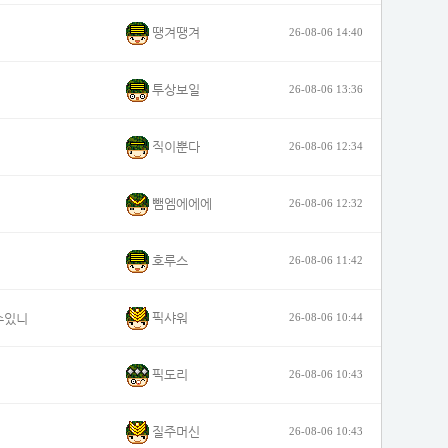
땡겨땡겨
26-08-06 14:40
투상보일
26-08-06 13:36
직이뿐다
26-08-06 12:34
뺌엠에에에
26-08-06 12:32
호루스
26-08-06 11:42
픽샤워
수있니
26-08-06 10:44
픽도리
26-08-06 10:43
질주머신
26-08-06 10:43