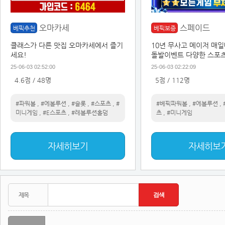
오마카세
스페이드
베픽추천
베픽보증
클래스가 다른 맛집 오마카세에서 즐기
10년 무사고 메이저 매
세요!
돌발이벤트 다양한 스포
25-06-03 02:52:00
25-06-03 02:22:09
4.6점 / 48명
5점 / 112명
#파워볼
,
#에볼루션
,
#슬롯
,
#스포츠
,
#
#베픽파워볼
,
#에볼루션
,
미니게임
,
#E스포츠
,
#레볼루션홀덤
츠
,
#미니게임
자세히보기
자세히보