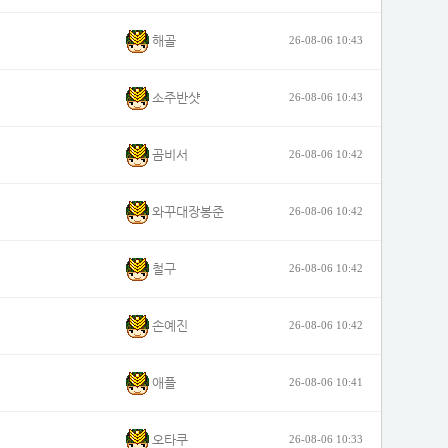
해골
26-08-06 10:43
소주반샷
26-08-06 10:43
곰비서
26-08-06 10:42
와꾸대장봉준
26-08-06 10:42
철구
26-08-06 10:42
손예진
26-08-06 10:42
애플
26-08-06 10:41
오타쿠
26-08-06 10:33