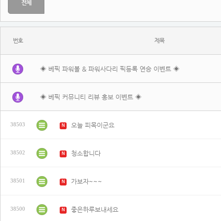
전체
번호
제목
◈ 베픽 파워볼 & 파워사다리 픽등록 연승 이벤트 ◈
◈ 베픽 커뮤니티 리뷰 홍보 이벤트 ◈
오늘 피목이군요
38503
N
청소합니다
38502
N
가보자~~~
38501
N
좋은하루보내세요
38500
N