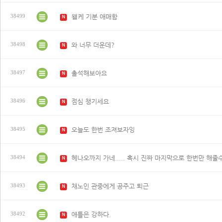
왤케 기분 애매함
38499
N
와 너무 더운데?
38498
N
출석해보아요
38497
N
점심 챙기세요
38496
N
오늘도 한번 조져보자잉
38495
N
헤나오까지 가네..... 혹시 진짜 마지막으로 한번만 해줄
38494
N
채노인 관중에게 공주고 퇴근
38493
N
애틀은 강하다.
38492
N