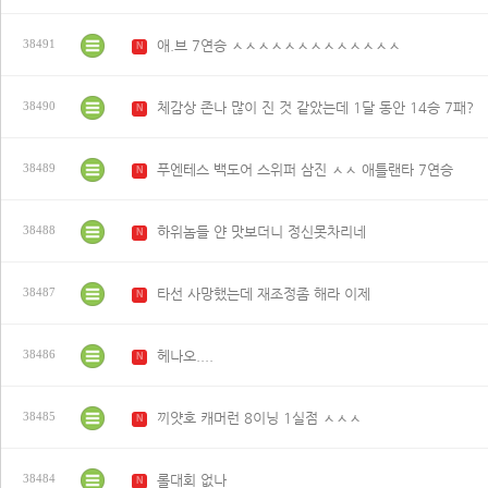
애.브 7연승 ㅅㅅㅅㅅㅅㅅㅅㅅㅅㅅㅅㅅㅅ
38491
N
체감상 존나 많이 진 것 같았는데 1달 동안 14승 7패?
38490
N
푸엔테스 백도어 스위퍼 삼진 ㅅㅅ 애틀랜타 7연승
38489
N
하위놈들 얀 맛보더니 정신못차리네
38488
N
타선 사망했는데 재조정좀 해라 이제
38487
N
헤나오....
38486
N
끼얏호 캐머런 8이닝 1실점 ㅅㅅㅅ
38485
N
롤대회 없나
38484
N