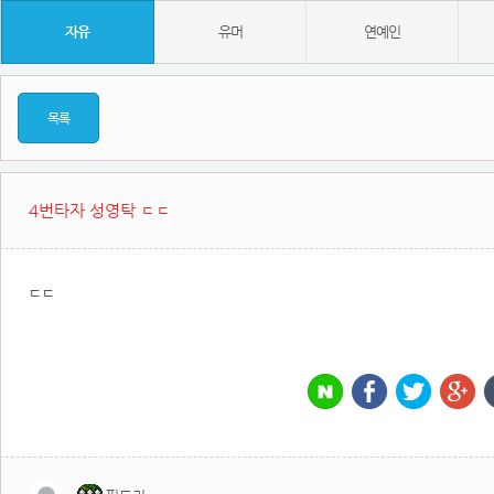
자유
유머
연예인
목록
4번타자 성영탁 ㄷㄷ
ㄷㄷ