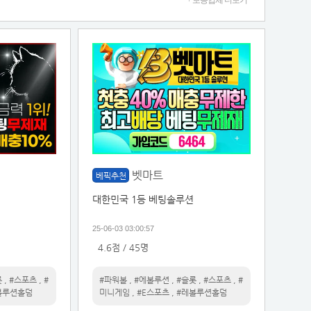
+ 보증업체 더보기
벳마트
베픽추천
!
대한민국 1등 베팅솔루션
25-06-03 03:00:57
4.6점 / 45명
롯
,
#스포츠
,
#
#파워볼
,
#에볼루션
,
#슬롯
,
#스포츠
,
#
볼루션홀덤
미니게임
,
#E스포츠
,
#레볼루션홀덤