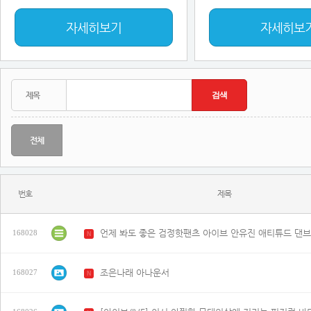
자세히보기
자세히보
전체
번호
제목
언제 봐도 좋은 검정핫팬츠 아이브 안유진 애티튜드 댄브
168028
N
조은나래 아나운서
168027
N