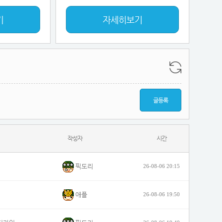
기
자세히보기
글등록
작성자
시간
픽도리
26-08-06 20:15
애플
26-08-06 19:50