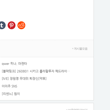
+ 게시물모음
qwer 히나, 마젠타
[블랙핑크] 260801 시카고 롤라팔루자 헤드라이너 찢은 제니 무대.m
[IVE] 장원영 무대위 퇴장신[약후]
이미주 SNS
[리센느] 원이