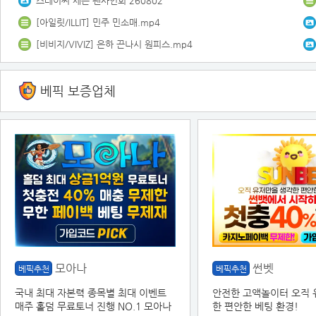
스테이씨 세은 팬사인회 260802
[아일릿/ILLIT] 민주 민소매.mp4
[비비지/VIVIZ] 은하 끈나시 원피스.mp4
베픽 보증업체
모아나
썬벳
베픽추천
베픽추천
국내 최대 자본력 종목별 최대 이벤트
안전한 고액놀이터 오직 
매주 홀덤 무료토너 진행 NO.1 모아나
한 편안한 베팅 환경!