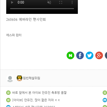
260606 에버라인 팬사인회
에스파 윈터
원빈해설위원
바로 앞에서 본 아이브 안유진 측후방 움짤
[아이브] 안유진, 많이 짧은 치마 ㄷㄷ