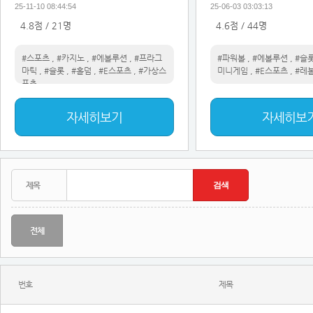
25-11-10 08:44:54
25-06-03 03:03:13
4.8점 / 21명
4.6점 / 44명
#스포츠
,
#카지노
,
#에볼루션
,
#프라그
#파워볼
,
#에볼루션
,
#슬
마틱
,
#슬롯
,
#홀덤
,
#E스포츠
,
#가상스
미니게임
,
#E스포츠
,
#레
포츠
자세히보기
자세히보
전체
번호
제목