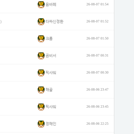
음바페
26-08-07 01:54
타짜신정환
)
26-08-07 01:52
크롬
26-08-07 01:50
곰비서
26-08-07 00:31
픽샤워
26-08-07 00:30
해골
26-08-06 23:47
픽샤워
26-08-06 23:45
정해인
26-08-06 22:25