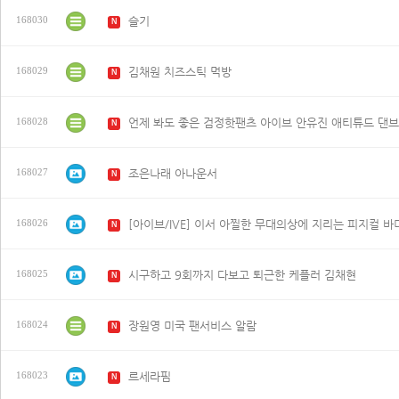
슬기
168030
N
김채원 치즈스틱 먹방
168029
N
언제 봐도 좋은 검정핫팬츠 아이브 안유진 애티튜드 댄브
168028
N
조은나래 아나운서
168027
N
[아이브/IVE] 이서 아찔한 무대의상에 지리는 피지컬 
168026
N
시구하고 9회까지 다보고 퇴근한 케플러 김채현
168025
N
장원영 미국 팬서비스 알람
168024
N
르세라핌
168023
N