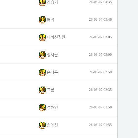
가습기
26-08-07 04:35
해적
26-08-07 03:46
타짜신정환
26-08-07 03:05
장사꾼
26-08-07 03:00
손나은
26-08-07 02:50
크롬
26-08-07 02:35
정해인
26-08-07 01:58
손예진
26-08-07 01:55