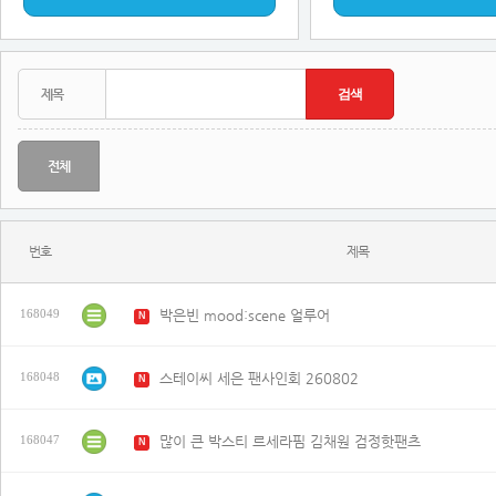
전체
번호
제목
박은빈 mood:scene 얼루어
168049
N
스테이씨 세은 팬사인회 260802
168048
N
많이 큰 박스티 르세라핌 김채원 검정핫팬츠
168047
N