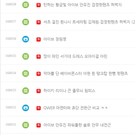
턴하는 황금빛 아이브 안유진 검정핫팬츠 허벅지
168038
N
셔츠 걸친 흰나시 르세라핌 김채원 검정핫팬츠 허벅지 (2
168037
N
아이브 장원영
168036
N
많이 파인 서가대 드레스 오마이걸 아린
168035
N
악마뿔 단 베이비몬스터 아현 흰 탱크탑 한뼘 핫팬츠
168034
N
하이키 리이나 끈 줄무늬 원피스
168033
N
QWER 마젠타와 쵸단 전완근 비교 ㅋㅋ
168032
N
아이브 안유진 파워풀한 솔로 안무 내전근
168031
N