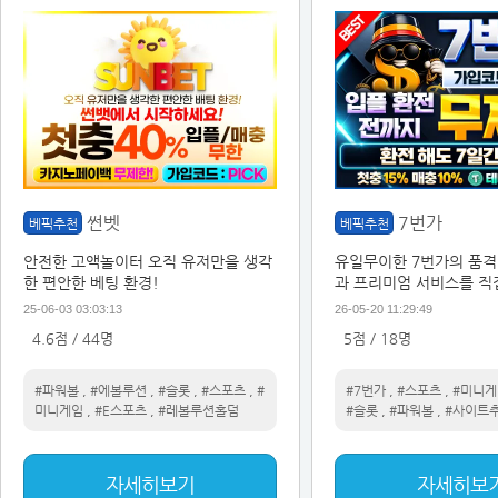
썬벳
7번가
베픽추천
베픽추천
안전한 고액놀이터 오직 유저만을 생각
유일무이한 7번가의 품격
한 편안한 베팅 환경!
과 프리미엄 서비스를 직
25-06-03 03:03:13
26-05-20 11:29:49
4.6점 / 44명
5점 / 18명
#파워볼
,
#에볼루션
,
#슬롯
,
#스포츠
,
#
#7번가
,
#스포츠
,
#미니게
미니게임
,
#E스포츠
,
#레볼루션홀덤
#슬롯
,
#파워볼
,
#사이트
자세히보기
자세히보