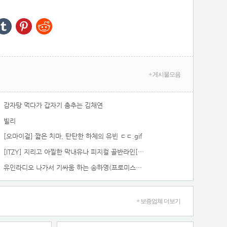
+ 게시물모음
감자탕 먹다가 갑자기 춤추는 김채연
빌리
[오마이걸] 짧은 치마, 탄탄한 하체의 유빈 ㄷㄷ.gif
[ITZY] 지리고 아찔한 막내유나 피지컬 골반라인[후방]
유인라디오 나가서 기싸움 하는 송하영(프로미스나인)
+ 보증업체 더보기