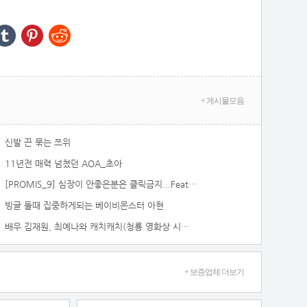
+ 게시물모음
신발 끈 묶는 쯔위
11년전 매력 넘쳤던 AOA_초아
[PROMIS_9] 심장이 안좋은분은 클릭금지...Feat 송하영
빙글 돌때 집중하게되는 베이비몬스터 아현
배우 김재원, 최예나와 캐치캐치(청룡 영화상 시상식에서)
+ 보증업체 더보기