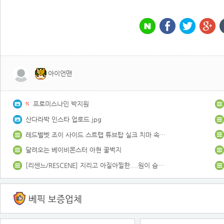
아이언맨
프로미스나인 박지원
N
산다라박 인스타 업로드.jpg
레드벨벳 조이 사이드 스트랩 튜브탑 실크 치마 속바지
달려오는 베이비몬스터 아현 꿀벅지
[리센느/RESCENE] 지리고 아질아찔한....원이 슴골라인[약후]
베픽 보증업체