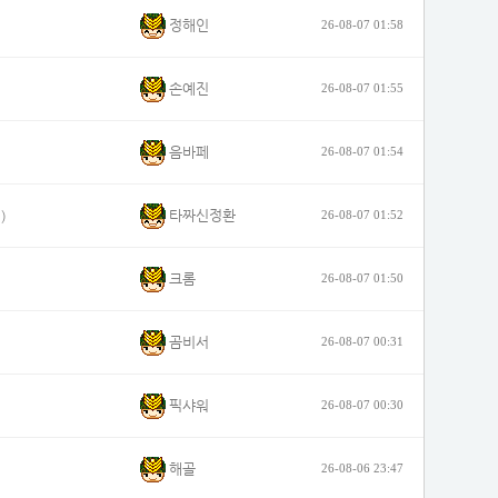
정해인
26-08-07 01:58
손예진
26-08-07 01:55
음바페
26-08-07 01:54
타짜신정환
)
26-08-07 01:52
크롬
26-08-07 01:50
곰비서
26-08-07 00:31
픽샤워
26-08-07 00:30
해골
26-08-06 23:47