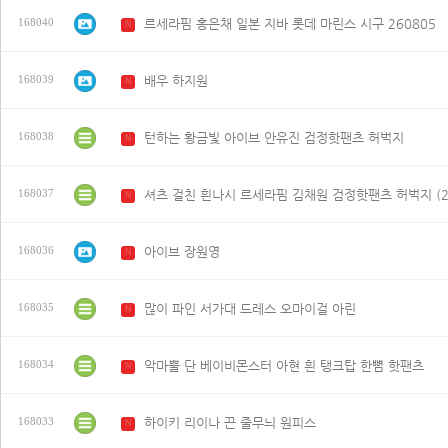
르세라핌 홍은채 일본 지바 롯데 마린스 시구 260805
168040
N
배우 하지원
168039
N
턴하는 황금빛 아이브 안유진 검정핫팬츠 허벅지
168038
N
셔츠 걸친 흰나시 르세라핌 김채원 검정핫팬츠 허벅지 (2
168037
N
아이브 장원영
168036
N
많이 파인 서가대 드레스 오마이걸 아린
168035
N
악마뿔 단 베이비몬스터 아현 흰 탱크탑 한뼘 핫팬츠
168034
N
하이키 리이나 끈 줄무늬 원피스
168033
N