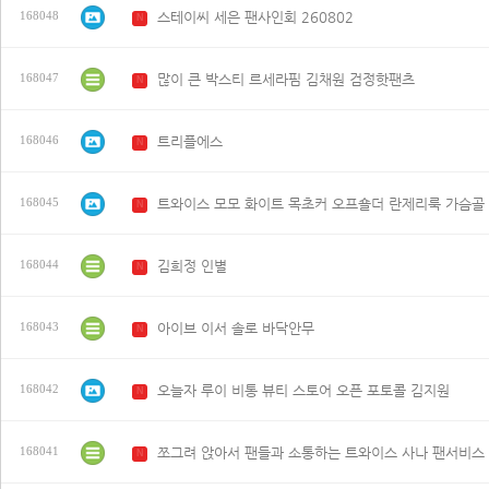
스테이씨 세은 팬사인회 260802
168048
N
많이 큰 박스티 르세라핌 김채원 검정핫팬츠
168047
N
트리플에스
168046
N
트와이스 모모 화이트 목초커 오프숄더 란제리룩 가슴골
168045
N
김희정 인별
168044
N
아이브 이서 솔로 바닥안무
168043
N
오늘자 루이 비통 뷰티 스토어 오픈 포토콜 김지원
168042
N
쪼그려 앉아서 팬들과 소통하는 트와이스 사나 팬서비스
168041
N