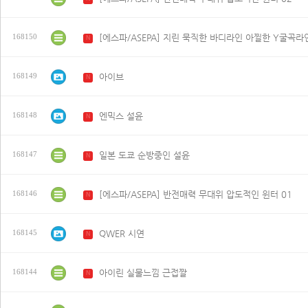
[에스파/ASEPA] 지린 묵직한 바디라인 아찔한 Y굴곡라
168150
N
아이브
168149
N
엔믹스 설윤
168148
N
일본 도쿄 순방중인 설윤
168147
N
[에스파/ASEPA] 반전매력 무대위 압도적인 윈터 01
168146
N
QWER 시연
168145
N
아이린 실물느낌 근접짤
168144
N