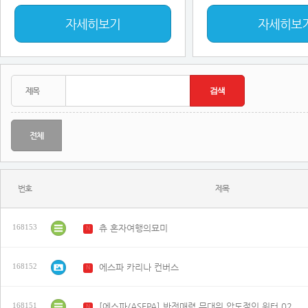
자세히보기
자세히보
전체
번호
제목
츄 혼자여행의묘미
168153
N
에스파 카리나 컨버스
168152
N
[에스파/ASEPA] 반전매력 무대위 압도적인 윈터 02
168151
N