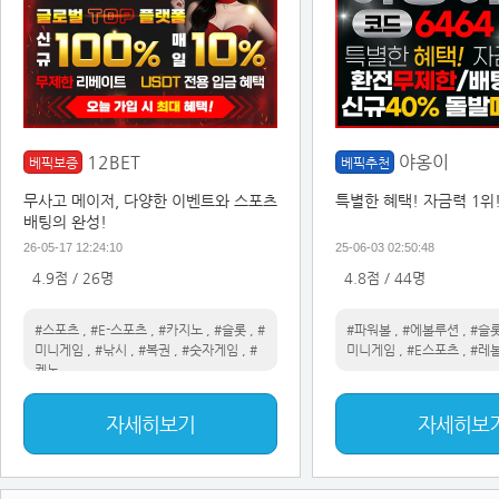
12BET
야옹이
베픽보증
베픽추천
무사고 메이저, 다양한 이벤트와 스포츠
특별한 혜택! 자금력 1위
배팅의 완성!
26-05-17 12:24:10
25-06-03 02:50:48
4.9점 / 26명
4.8점 / 44명
#스포츠
,
#E-스포츠
,
#카지노
,
#슬롯
,
#
#파워볼
,
#에볼루션
,
#슬
미니게임
,
#낚시
,
#복권
,
#숫자게임
,
#
미니게임
,
#E스포츠
,
#레
케노
자세히보기
자세히보