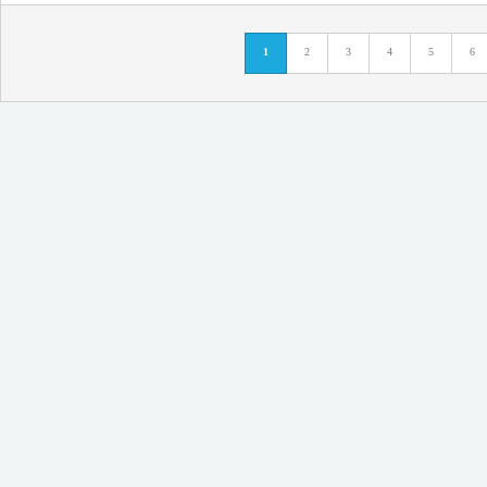
1
2
3
4
5
6