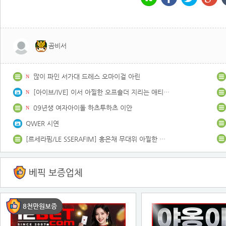
곰비서
많이 파인 서가대 드레스 오마이걸 아린
N
[아이브/IVE] 이서 아찔한 오프숄더 지리는 애티튜드
N
09년생 여자아이돌 하츠투하츠 이안
N
QWER 시연
[르세라핌/LE SSERAFIM] 홍은채 무대위 아찔한 춤선 지리는 순간
베픽 보증업체
8천만원보증