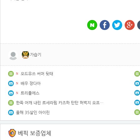
가습기
오드유쓰 써머 뒷태
N
배우 장다아
N
트리플에스
N
한쪽 어깨 내린 르세라핌 카즈하 탄탄 허벅지 오프숄더 원피스 (3)
올해 35살인 아이린
베픽 보증업체