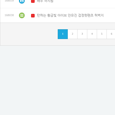
배우 하지원
168039
N
턴하는 황금빛 아이브 안유진 검정핫팬츠 허벅지
168038
N
1
2
3
4
5
6