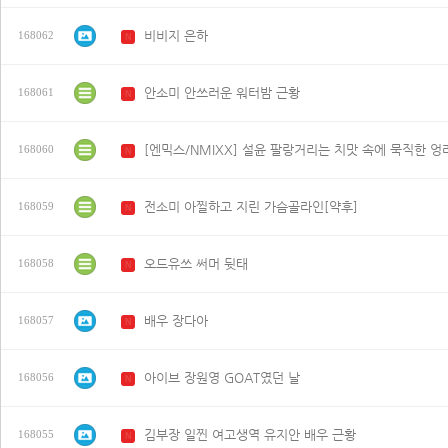
비비지 은하
168062
N
안소미 안쓰러운 워터밤 근황
168061
N
[엔믹스/NMIXX] 설윤 팔랑거리는 치맛 속에 묵직한 엉
168060
N
전소미 아찔하고 지린 가슴골라인[약후]
168059
N
오드유쓰 써머 뒷태
168058
N
배우 장다아
168057
N
아이브 장원영 GOAT였던 날
168056
N
김부장 일찐 여고생역 유지안 배우 근황
168055
N