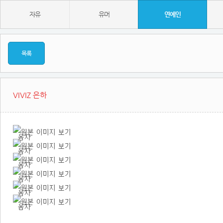
자유
유머
연예인
목록
VIVIZ 은하