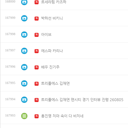
르세라핌 카즈하
168000
N
박하선 비키니
167999
N
아이브
167998
N
에스파 카리나
167997
N
배우 진기주
167996
N
트리플에스 김채연
167995
N
트리플에스 김채연 맨시티 경기 인터뷰 진행 260805
167994
N
홍진영 치마 속이 다 비치네
167993
N