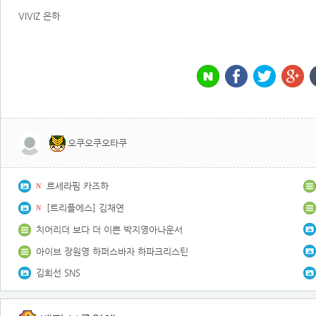
VIVIZ 은하
오쿠오쿠오타쿠
르세라핌 카즈하
N
[트리플에스] 김채연
N
치어리더 보다 더 이쁜 박지영아나운서
아이브 장원영 하퍼스바자 하파크리스틴
김희선 SNS