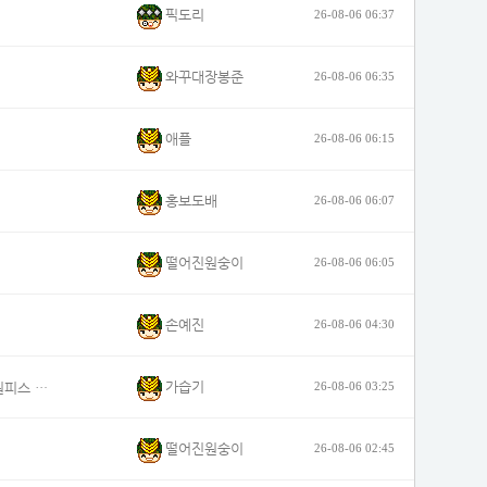
픽도리
26-08-06 06:37
와꾸대장봉준
26-08-06 06:35
애플
26-08-06 06:15
홍보도배
26-08-06 06:07
떨어진원숭이
26-08-06 06:05
손예진
26-08-06 04:30
가습기
한쪽 어깨 내린 르세라핌 카즈하 탄탄 허벅지 오프숄더 원피스 (3)
26-08-06 03:25
떨어진원숭이
26-08-06 02:45