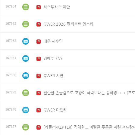
하츠투하츠 이안
167984
N
QWER 2026 펜타포트 인스타
167983
N
배우 서수민
167982
N
김혜수 SNS
167981
N
QWER 시연
167980
N
167979
N
QWER 마젠타
167978
N
[케플러/KEP1ER] 김채현....아찔한 두툼한 지린 겨드랑
167977
N