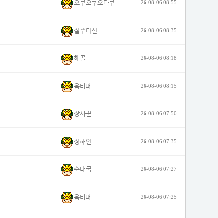
오쿠오쿠오타쿠
26-08-06 08:55
질주머신
26-08-06 08:35
해골
26-08-06 08:18
음바페
26-08-06 08:15
장사꾼
26-08-06 07:50
정해인
26-08-06 07:35
순대국
26-08-06 07:27
음바페
26-08-06 07:25