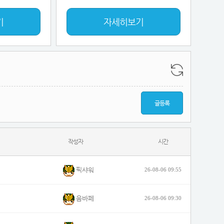
기
자세히보기
글등록
작성자
시간
픽샤워
26-08-06 09:55
음바페
26-08-06 09:30