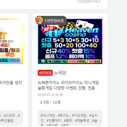
+ 보증업체 더보기
5천만원보증
뉴헤븐
베픽보증
유저만을 생각
뉴헤븐카지노 라이브카지노·미니게임·
슬롯게임 다양한 이벤트 진행, 첫충·재
충·페이백 혜택과 빠른충전 무제한환전
26-05-07 21:32:50
지원
4.9점 / 26명
롯
,
#스포츠
,
#
#미니게임
,
#토지노
,
#가상게임
,
#실시
볼루션홀덤
간
,
#인플레이
,
#콤프
,
#에볼루션
,
#슬
롯
,
#페이백
,
#쿠폰