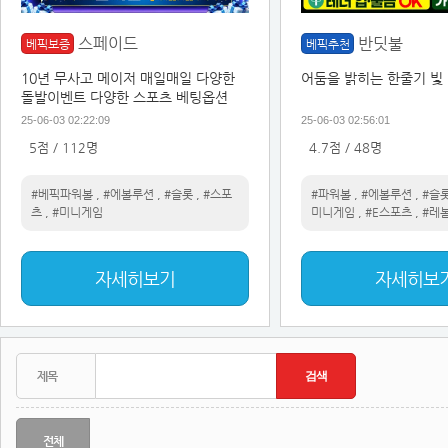
스페이드
반딧불
베픽보증
베픽추천
10년 무사고 메이저 매일매일 다양한
어둠을 밝히는 한줄기 빛
돌발이벤트 다양한 스포츠 베팅옵션
25-06-03 02:22:09
25-06-03 02:56:01
5점 / 112명
4.7점 / 48명
#베픽파워볼
,
#에볼루션
,
#슬롯
,
#스포
#파워볼
,
#에볼루션
,
#슬
츠
,
#미니게임
미니게임
,
#E스포츠
,
#레
자세히보기
자세히보
전체