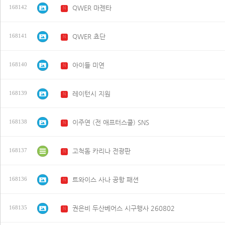
QWER 마젠타
168142
N
QWER 쵸단
168141
N
아이들 미연
168140
N
레이턴시 지원
168139
N
이주연 (전 애프터스쿨) SNS
168138
N
고척돔 카리나 전광판
168137
N
트와이스 사나 공항 패션
168136
N
권은비 두산베어스 시구행사 260802
168135
N