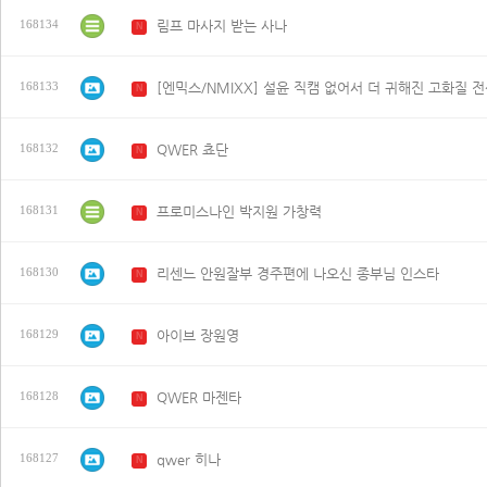
림프 마사지 받는 사나
168134
N
168133
N
QWER 쵸단
168132
N
프로미스나인 박지원 가창력
168131
N
리센느 안원잘부 경주편에 나오신 종부님 인스타
168130
N
아이브 장원영
168129
N
QWER 마젠타
168128
N
qwer 히나
168127
N