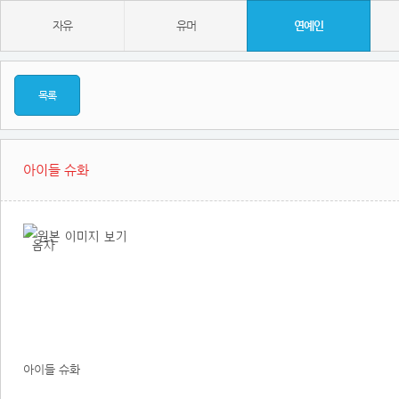
자유
유머
연예인
목록
아이들 슈화
아이들 슈화