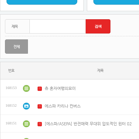
전체
번호
제목
츄 혼자여행의묘미
168153
N
에스파 카리나 컨버스
168152
N
[에스파/ASEPA] 반전매력 무대위 압도적인 윈터 02
168151
N