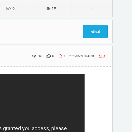
동영상
출석부
-
글등록
신고
666
0
0
2020-03-09 00:42:31