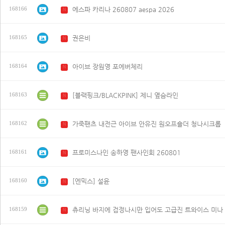
에스파 카리나 260807 aespa 2026
168166
N
권은비
168165
N
아이브 장원영 포에버체리
168164
N
[블랙핑크/BLACKPINK] 제니 옆슴라인
168163
N
가죽팬츠 내전근 아이브 안유진 원오프숄더 청나시크롭
168162
N
프로미스나인 송하영 팬사인회 260801
168161
N
[엔믹스] 설윤
168160
N
츄리닝 바지에 검정나시만 입어도 고급진 트와이스 미나
168159
N