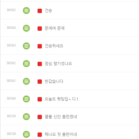
건승
38565
N
문제여 문제
38564
N
건승하세요
38563
N
점심 챙기셨나요
38562
N
반갑습니다.
38561
N
오늘도 홧팅입ㄴ디ㅏ.
38560
N
클블 신인 홈런쳤네
38559
N
헤나오 첫 홈런이네
38558
N