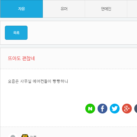
자유
유머
연예인
목록
뜨아도 괜찮네
요즘은 사무실 에어컨들이 빵빵하니