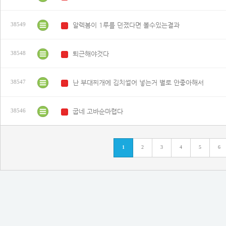
알렉봄이 1루를 던졌다면 볼수있는결과
38549
N
퇴근해야것다
38548
N
난 부대찌개에 김치썰어 넣는거 별로 안좋아해서
38547
N
굽네 고바순마렵다
38546
N
1
2
3
4
5
6