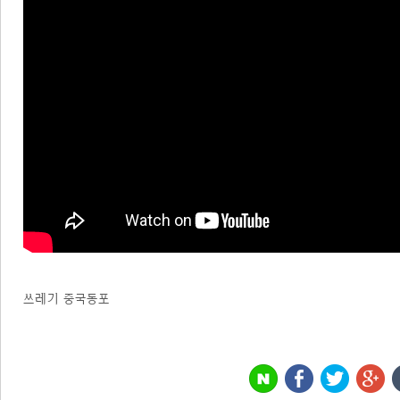
쓰레기 중국동포