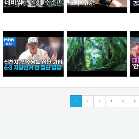
엘프녀가 롤하다 극대노하게된 이유
【#松本玲奈】話題のショートドラマ出演女優が待望の水着グラビアに挑戦！――デジタル写真集『21歳の奇跡』好評発売中！ Reina Matsumoto
오타쿠
타짜신정환
신천지, 6·3 지방선거 전 민주당 집단 입당…수도권 지역
[원작] 지금 만나러 갑니다 OST -시간을 넘어서
누
1
2
3
4
5
6
떨어진원숭이
아이언맨