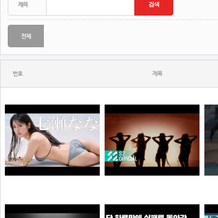
전체
번호
제목
KISS OF LIFE (키스오브라이프) 'SWEAT' Official Music Video
【＋Special #七瀬なな vol.2】大ヒット1st写真集『みつめて。』から、完全未公開カット＆写真集未収録の衣装をお届け!!＜2026年8月前期＞
N
N
N
원빈해설위원
곰비서