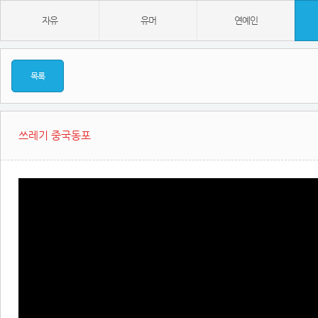
자유
유머
연예인
목록
쓰레기 중국동포