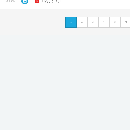
QWER 쵸단
168141
N
1
2
3
4
5
6