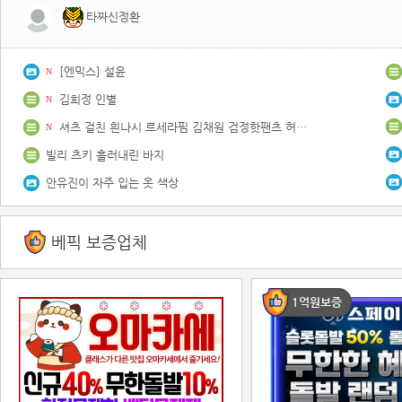
타짜신정환
[엔믹스] 설윤
N
김희정 인별
N
셔츠 걸친 흰나시 르세라핌 김채원 검정핫팬츠 허벅지 (2)
N
빌리 츠키 흘러내린 바지
안유진이 자주 입는 옷 색상
베픽 보증업체
1억원보증