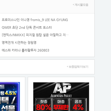
+ 게시물모음
프로미스나인 이나경 fromis_9 LEE NA GYUNG
QWER 쵸단 2nd 단독 콘서트 포스터
[엔믹스/NMIXX] 피지컬 원탑 설윤 아찔하고 지리는 팬티라인 노출 [
영역전개 시전하는 장원영
에스파 카리나 롤라팔루자 260803
+ 보증업체 더보기