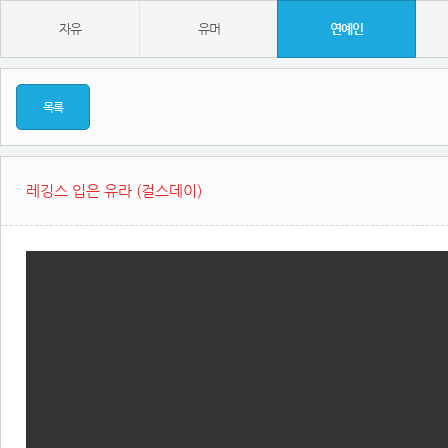
자유
유머
연예인
목록
레깅스 입은 유라 (걸스데이)