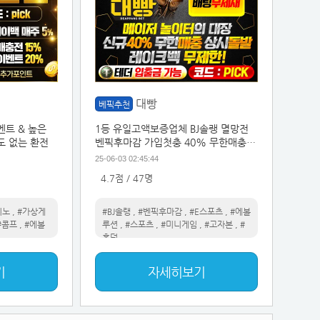
대빵
베픽추천
벤트 & 높은
1등 유일고액보증업체 BJ솔랭 멸망전
도 없는 환전
벤픽후마감 가입첫충 40% 무한매충이
벤트
25-06-03 02:45:44
4.7점 / 47명
지노
,
#가상게
#BJ솔랭
,
#벤픽후마감
,
#E스포츠
,
#에볼
#콤프
,
#에볼
루션
,
#스포츠
,
#미니게임
,
#고자본
,
#
홀덤
기
자세히보기