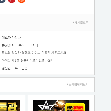
+ 게시물모음
에스파 카리나
홍진영 치마 속이 다 비치네
튜브탑 헐렁한 청팬츠 아이브 안유진 사운드체크
아이유 제5회 청룡시리즈어워즈 . GIF
임신한 고우리 근황
+ 보증업체 더보기