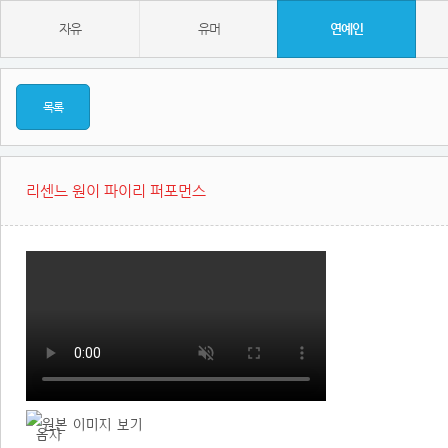
자유
유머
연예인
목록
리센느 원이 파이리 퍼포먼스