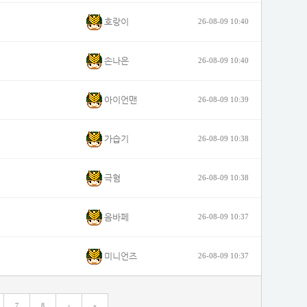
호랑이
26-08-09 10:40
손나은
26-08-09 10:40
아이언맨
26-08-09 10:39
가습기
26-08-09 10:38
극혐
26-08-09 10:38
음바페
26-08-09 10:37
미니언즈
26-08-09 10:37
7
8
›
»