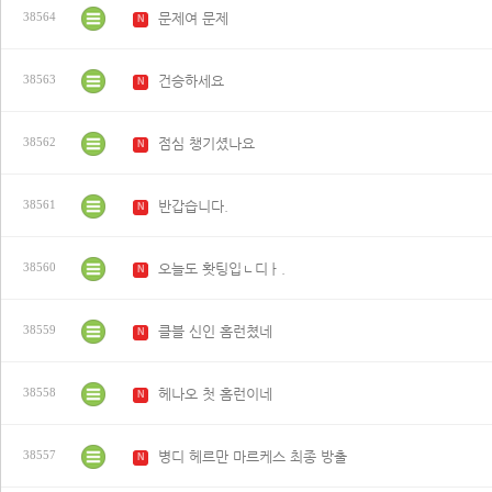
문제여 문제
38564
N
건승하세요
38563
N
점심 챙기셨나요
38562
N
반갑습니다.
38561
N
오늘도 홧팅입ㄴ디ㅏ.
38560
N
클블 신인 홈런쳤네
38559
N
헤나오 첫 홈런이네
38558
N
병디 헤르만 마르케스 최종 방출
38557
N