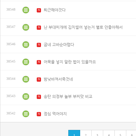
퇴근해야것다
38548
N
난 부대찌개에 김치썰어 넣는거 별로 안좋아해서
38547
N
굽네 고바순마렵다
38546
N
어묵을 넣지 말란 법이 있을까요
38545
N
밤낮바껴서죽것네
38544
N
송탄 의정부 놀부 부찌맛 비교
38543
N
점심 먹어야지
38542
N
1
2
3
4
5
6