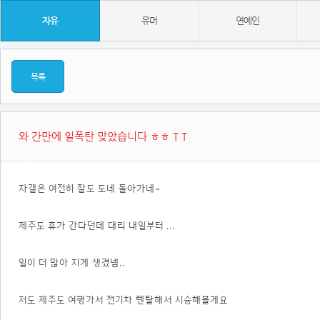
자유
유머
연예인
목록
와 간만에 일폭탄 맞았습니다 ㅎㅎ T T
자갤은 여전히 잘도 도네 돌아가네~
제주도 휴가 간다던데 대리 내일부터 ...
일이 더 많아 지게 생겼넴..
저도 제주도 여행가서 전기차 렌탈해서 시승해볼게요