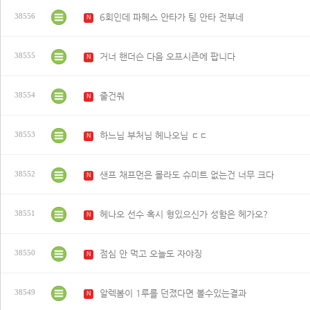
6회인데 파헤스 안타가 팀 안타 전부네
38556
N
거너 핸더슨 다음 오프시즌에 팝니다
38555
N
줄건줘
38554
N
하느님 부처님 헤나오님 ㄷㄷ
38553
N
샌프 채프먼은 몰라도 슈미트 없는건 너무 크다
38552
N
헤나오 선수 혹시 형있으신가 성함은 헤가오?
38551
N
점심 안 먹고 오늘도 자야징
38550
N
알렉봄이 1루를 던졌다면 볼수있는결과
38549
N