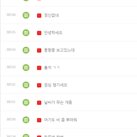
정신없네
38536
N
안녕하세요.
38535
N
풍향중 보고있느데
38534
N
출석 ㄱㄱ
38533
N
점심 챙기세요
38532
N
날씨가 무슨 개똥
38531
N
여기도 비 좀 뿌려줘
38530
N
38529