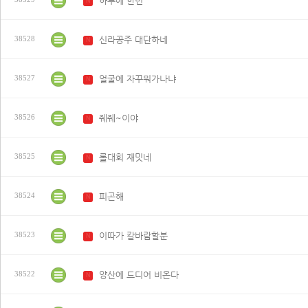
하루에 한번
N
신라공주 대단하네
38528
N
얼굴에 자꾸뭐가나냐
38527
N
줴줴~이야
38526
N
롤대회 재밋네
38525
N
피곤해
38524
N
이따가 칼바람할분
38523
N
양산에 드디어 비온다
38522
N