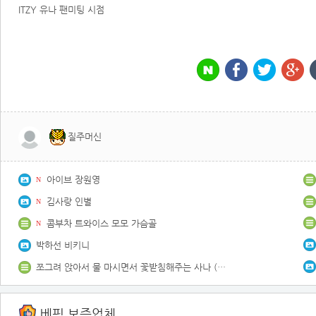
ITZY 유나 팬미팅 시점
질주머신
아이브 장원영
N
김사랑 인별
N
콤부차 트와이스 모모 가슴골
N
박하선 비키니
쪼그려 앉아서 물 마시면서 꽃받침해주는 사나 (트와이스)
베픽 보증업체