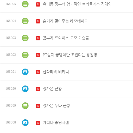
유니폼 핏부터 압도적인 트리플에스 김채연
168095
N
슬기가 말아주는 레모네이드
168094
N
콤부차 트와이스 모모 가슴골
168093
N
PT할때 궁뎅이만 조진다는 장원영
168092
N
산다라박 비키니
168091
N
정가은 근황
168090
N
정가은 누나 근황
168089
N
카리나 중딩시절
168088
N