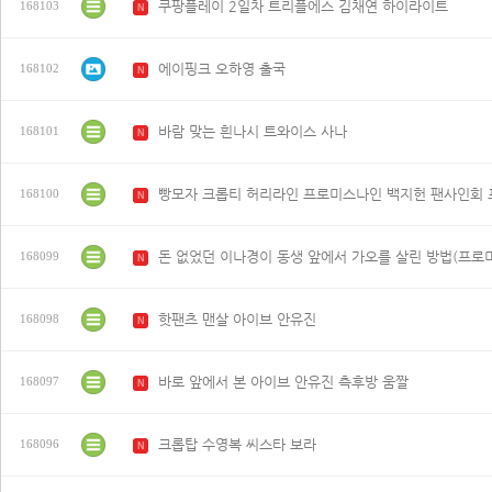
쿠팡플레이 2일차 트리플에스 김채연 하이라이트
168103
N
에이핑크 오하영 출국
168102
N
바람 맞는 흰나시 트와이스 사나
168101
N
빵모자 크롭티 허리라인 프로미스나인 백지헌 팬사인회
168100
N
돈 없었던 이나경이 동생 앞에서 가오를 살린 방법(프로
168099
N
핫팬츠 맨살 아이브 안유진
168098
N
바로 앞에서 본 아이브 안유진 측후방 움짤
168097
N
크롭탑 수영복 씨스타 보라
168096
N