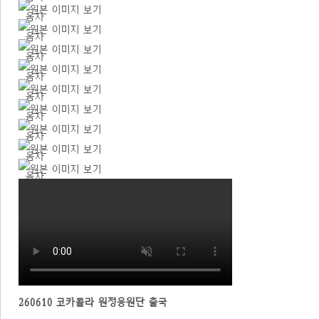
260610
코카콜라 원정응원단 출국