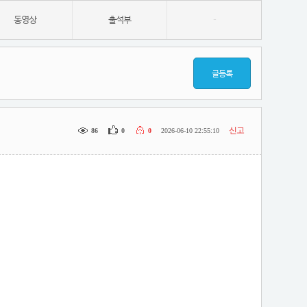
동영상
출석부
-
글등록
신고
86
0
0
2026-06-10 22:55:10