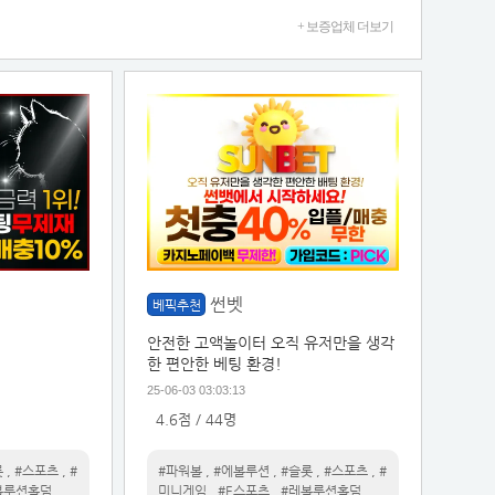
+ 보증업체 더보기
썬벳
베픽추천
!
안전한 고액놀이터 오직 유저만을 생각
한 편안한 베팅 환경!
25-06-03 03:03:13
4.6점 / 44명
롯
,
#스포츠
,
#
#파워볼
,
#에볼루션
,
#슬롯
,
#스포츠
,
#
볼루션홀덤
미니게임
,
#E스포츠
,
#레볼루션홀덤