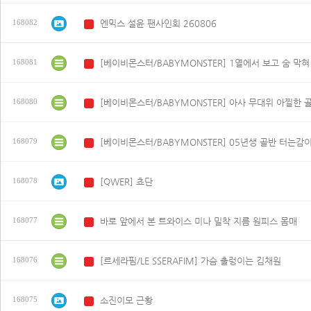
엔믹스 설윤 팬사인회 260806
168082
N
168081
N
168080
N
168079
N
[QWER] 쵸단
168078
N
바로 앞에서 본 트와이스 미나 밀착 지름 원피스 몸매
168077
N
[르세라핌/LE SSERAFIM] 가슴 출렁이는 김채원
168076
N
소진이모 근황
168075
N