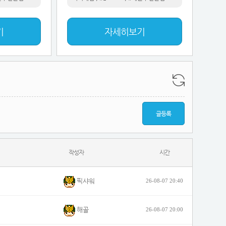
기
자세히보기
글등록
작성자
시간
픽샤워
26-08-07 20:40
해골
26-08-07 20:00