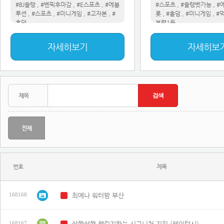
#BJ솔랭
,
#벤픽후마감
,
#E스포츠
,
#에볼
#스포츠
,
#솔랭벳가능
,
#
루션
,
#스포츠
,
#미니게임
,
#고자본
,
#
롯
,
#홀덤
,
#미니게임
,
#
홀덤
본력1등
자세히보기
자세히보
전체
번호
제목
최예나 워터밤 부산
168168
N
살짝살짝 챌린지하는 시그니처 지원 (레이턴시)
168167
N