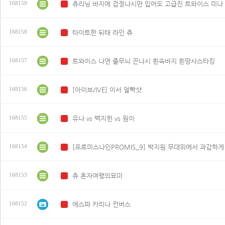
츄리닝 바지에 검정나시만 입어도 고급진 트와이스 미나
168159
N
타이트한 뒤태 라인 츄
168158
N
트와이스 나연 줄무늬 끈나시 흰속바지 흰망사스타킹
168157
N
[아이브/IVE] 이서 얼빡샷
168156
N
유나 vs 백지헌 vs 원이
168155
N
168154
N
츄 혼자여행의묘미
168153
N
에스파 카리나 컨버스
168152
N