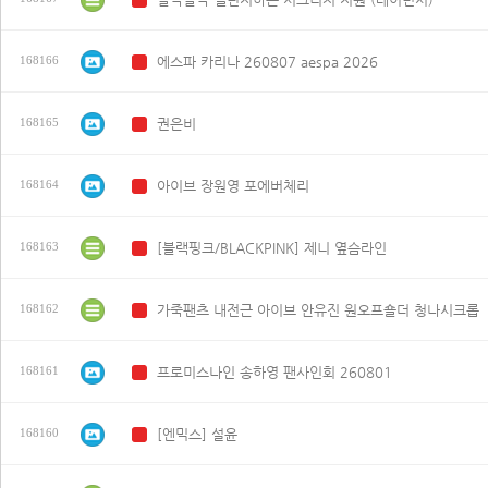
에스파 카리나 260807 aespa 2026
168166
N
권은비
168165
N
아이브 장원영 포에버체리
168164
N
[블랙핑크/BLACKPINK] 제니 옆슴라인
168163
N
가죽팬츠 내전근 아이브 안유진 원오프숄더 청나시크롭
168162
N
프로미스나인 송하영 팬사인회 260801
168161
N
[엔믹스] 설윤
168160
N