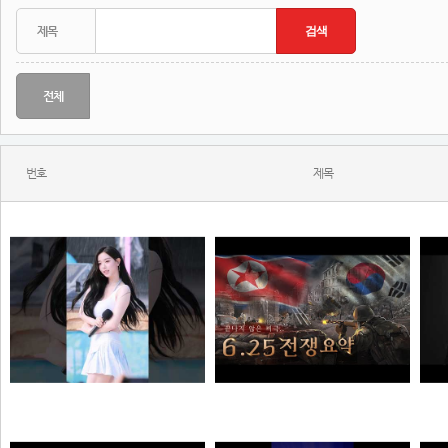
전체
번호
제목
와...ㅈㄴ좋다
한 편으로 알아보는 6.25전쟁
N
N
N