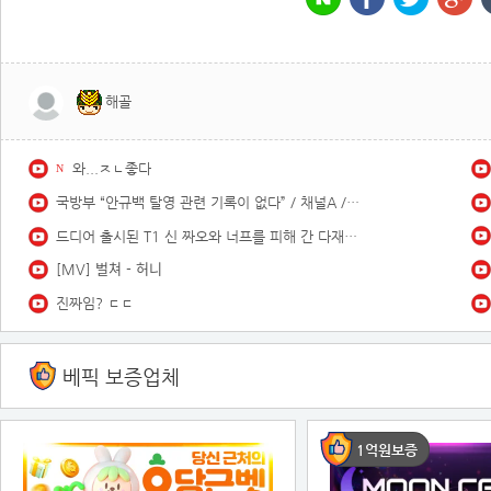
해골
와...ㅈㄴ좋다
N
국방부 “안규백 탈영 관련 기록이 없다” / 채널A / 뉴스A
드디어 출시된 T1 신 짜오와 너프를 피해 간 다재다능+스태틱+무라마나로 다시 전성기를 되찾은 신 짜오
[MV] 벌쳐 - 허니
진짜임? ㄷㄷ
베픽 보증업체
1억원보증