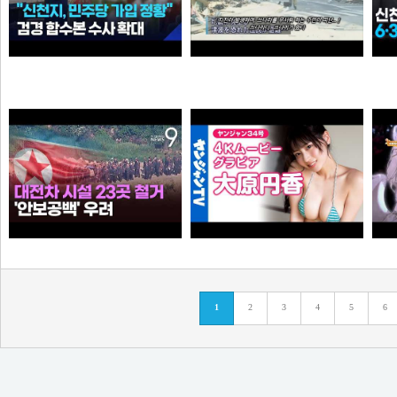
“6·3 지방선거 앞두고 신천지 민주당 가입 정황”…합수본, 수사 확대
0:41 할아버지 대담한거보소 영압지리네
와꾸대장봉준
오쿠오쿠오타쿠
누가좀 말려봐라 ㅋ
【4Kムービーグラビア】OL×コスプレイヤーの二刀流ヒロイン #大原円香 ちゃんが再登場！“殻を破る”をテーマに可愛らしさも破壊力もパワーアップした水着撮影に最高画質で没入密着！【メイキング】
1
2
3
4
5
6
떨어진원숭이
손나은