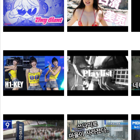
자오 EP 「Tiny Giant」 | 젠레스 존 제로
【#白濱美兎】変わらぬあどけなさから、こぼれおちる色気。――デジタル写真集『あの日の約束、大人の答え。』好評発売中！ Miu Shirahama
픽샤워
곰비서
하이키 옐 직캠 #YEL #H1KEY @260731 정읍물빛축제 ♬ 여름이었다 (Summer Was You)
듣게
픽도리
순대국