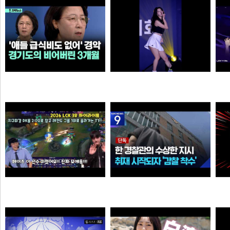
해골
질주머신
살다살다 미애가 불쌍해 보이는 날도 있구나 ㅋㅋㅋㅋ
추천시 여자친구
3
N
이영자
손예진
Welcome, GEN G Peyz
[단독] “안 데려와도 임의동행에 ‘죄명 바꾸기’”…경찰서 조직적 개입?
소주반샷
크롬