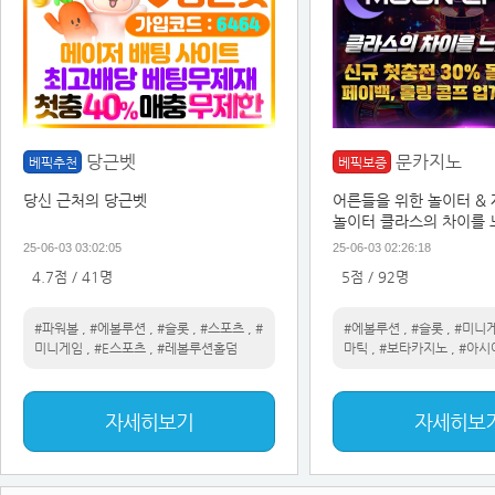
당근벳
문카지노
베픽추천
베픽보증
당신 근처의 당근벳
어른들을 위한 놀이터 &
놀이터 클라스의 차이를
25-06-03 03:02:05
25-06-03 02:26:18
4.7점 / 41명
5점 / 92명
#파워볼
,
#에볼루션
,
#슬롯
,
#스포츠
,
#
#에볼루션
,
#슬롯
,
#미니
미니게임
,
#E스포츠
,
#레볼루션홀덤
마틱
,
#보타카지노
,
#아시
자세히보기
자세히보