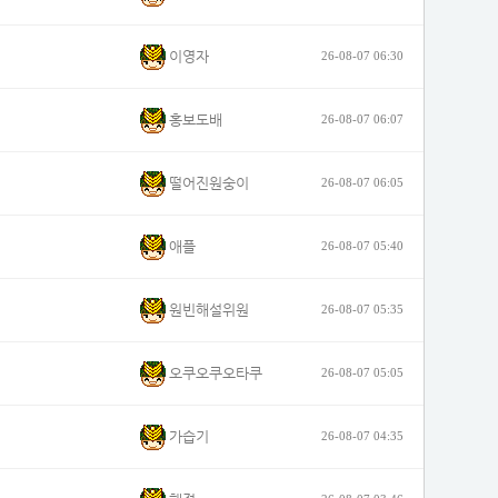
이영자
26-08-07 06:30
홍보도배
26-08-07 06:07
떨어진원숭이
26-08-07 06:05
애플
26-08-07 05:40
원빈해설위원
26-08-07 05:35
오쿠오쿠오타쿠
26-08-07 05:05
가습기
26-08-07 04:35