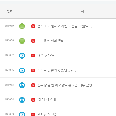
번호
제목
전소미 아찔하고 지린 가슴골라인[약후]
168059
N
오드유쓰 써머 뒷태
168058
N
배우 장다아
168057
N
아이브 장원영 GOAT였던 날
168056
N
김부장 일찐 여고생역 유지안 배우 근황
168055
N
[엔믹스] 설윤
168054
N
백지헌 여친짤
168053
N