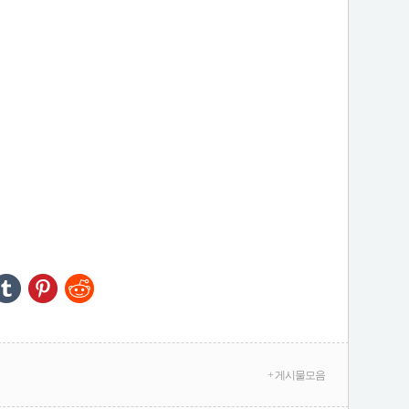
+ 게시물모음