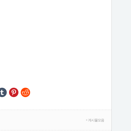
+ 게시물모음