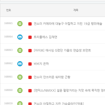
번호
제목
전소미 카메라에 대놓구 아찔하고 지린 19금 행위예술
168065
N
트리플에스 김채연
168064
N
[아이브] 애사심 G렸던 가을의 연습생 모먼트
168063
N
비비지 은하
168062
N
안소미 안쓰러운 워터밤 근황
168061
N
[엔믹스/NMIXX] 설윤 팔랑거리는 치맛 속에 묵직한 엉
168060
N
전소미 아찔하고 지린 가슴골라인[약후]
168059
N