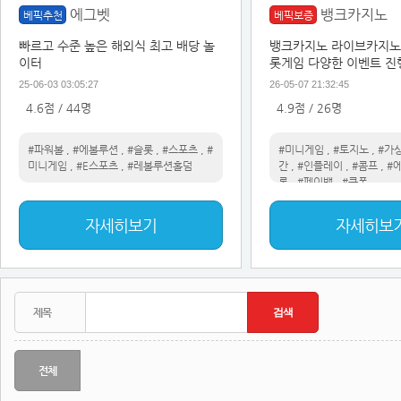
에그벳
뱅크카지노
베픽추천
베픽보증
빠르고 수준 높은 해외식 최고 배당 놀
뱅크카지노 라이브카지노
이터
롯게임 다양한 이벤트 진행
재충·페이백·콤프 지급 
25-06-03 03:05:27
26-05-07 21:32:45
무제한환전 지원
4.6점 / 44명
4.9점 / 26명
#파워볼
,
#에볼루션
,
#슬롯
,
#스포츠
,
#
#미니게임
,
#토지노
,
#가
미니게임
,
#E스포츠
,
#레볼루션홀덤
간
,
#인플레이
,
#콤프
,
#
롯
,
#페이백
,
#쿠폰
자세히보기
자세히보
전체