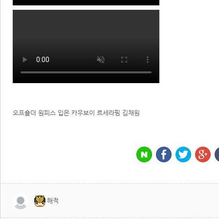
오프숄더 원피스 입은 카우보이 르세라핌 김채원
해적