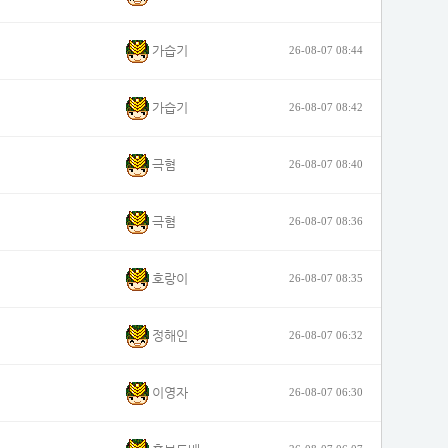
가습기
26-08-07 08:44
가습기
26-08-07 08:42
극혐
26-08-07 08:40
극혐
26-08-07 08:36
호랑이
26-08-07 08:35
정해인
26-08-07 06:32
이영자
26-08-07 06:30