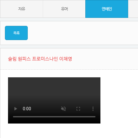
자유
유머
연예인
목록
슬림 원피스 프로미스나인 이채영