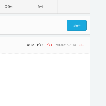
동영상
출석부
-
글등록
신고
52
0
0
2026-06-11 14:11:34