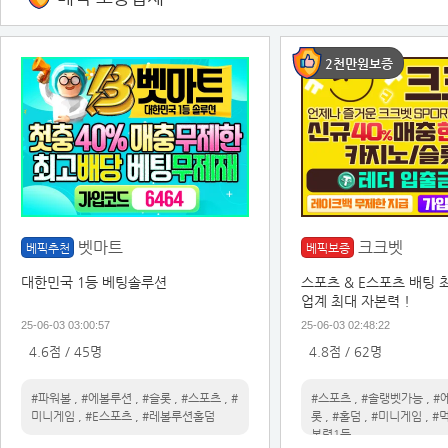
2천만원보증
벳마트
크크벳
베픽추천
베픽보증
대한민국 1등 베팅솔루션
스포츠 & E스포츠 배팅 
업계 최대 자본력 !
25-06-03 03:00:57
25-06-03 02:48:22
4.6점 / 45명
4.8점 / 62명
#파워볼
,
#에볼루션
,
#슬롯
,
#스포츠
,
#
#스포츠
,
#솔랭벳가능
,
#
미니게임
,
#E스포츠
,
#레볼루션홀덤
롯
,
#홀덤
,
#미니게임
,
#
본력1등