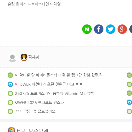
슬림 원피스 프로미스나인 이채영
픽샤워
악마뿔 단 베이비몬스터 아현 흰 탱크탑 한뼘 핫팬츠
N
QWER 마젠타와 쵸단 전완근 비교 ㅋㅋ
N
260725 프로미스나인 송하영 Vitamin ME 직캠
QWER 2026 펜타포트 인스타
??? : 약간 츄 닮으셨어요.
베픽 보증업체