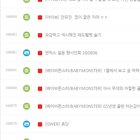
[아이브] 안유진, 많이 짧은 치마 ㄷㄷ
168084
N
과감하고 섹시해진 레드벨벳 슬기
168083
N
엔믹스 설윤 팬사인회 260806
168082
N
168081
N
168080
N
168079
N
[QWER] 쵸단
168078
N