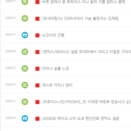
바로 앞에서 본 트와이스 미나 밀착 지름 원피스 몸매
168077
N
[르세라핌/LE SSERAFIM] 가슴 출렁이는 김채원
168076
N
소진이모 근황
168075
N
[엔믹스/NMIXX] 설윤 무대위에서 지리고 아찔한 기마
168074
N
카리나 실물 느낌
168073
N
에스파 카리나 윈터
168072
N
168071
N
260806 메이크 스타 도쿄 팬산인회 엔믹스 설윤
168070
N