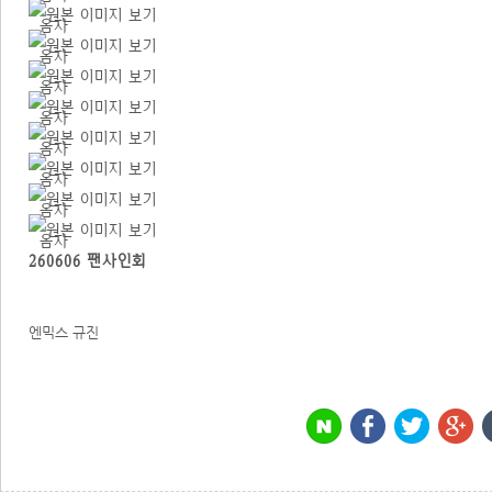
260606 팬사인회
엔믹스 규진