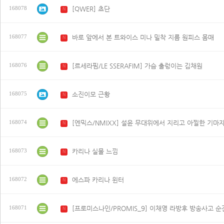
[QWER] 쵸단
168078
N
바로 앞에서 본 트와이스 미나 밀착 지름 원피스 몸매
168077
N
[르세라핌/LE SSERAFIM] 가슴 출렁이는 김채원
168076
N
소진이모 근황
168075
N
[엔믹스/NMIXX] 설윤 무대위에서 지리고 아찔한 기마
168074
N
카리나 실물 느낌
168073
N
에스파 카리나 윈터
168072
N
168071
N