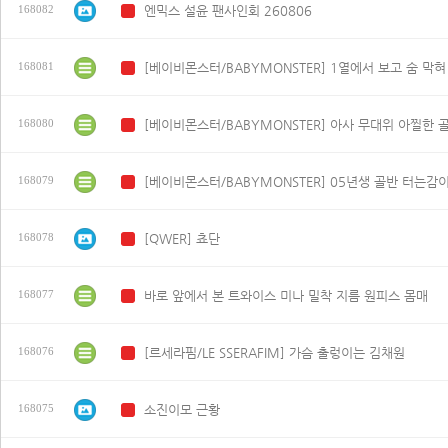
엔믹스 설윤 팬사인회 260806
168082
N
168081
N
168080
N
168079
N
[QWER] 쵸단
168078
N
바로 앞에서 본 트와이스 미나 밀착 지름 원피스 몸매
168077
N
[르세라핌/LE SSERAFIM] 가슴 출렁이는 김채원
168076
N
소진이모 근황
168075
N