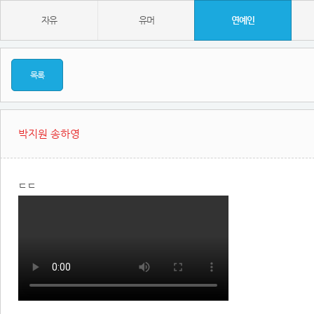
자유
유머
연예인
목록
박지원 송하영
ㄷㄷ