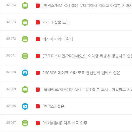
[엔믹스/NMIXX] 설윤 무대위에서 지리고 아찔한 기마
168074
N
카리나 실물 느낌
168073
N
에스파 카리나 윈터
168072
N
168071
N
260806 메이크 스타 도쿄 팬산인회 엔믹스 설윤
168070
N
[블랙핑크/BLACKPINK] 무대1열 본 로제...아찔하고 지린
168069
N
[엔믹스] 설윤
168068
N
[키키KiiiKiii] 하음 신곡 안무
168067
N