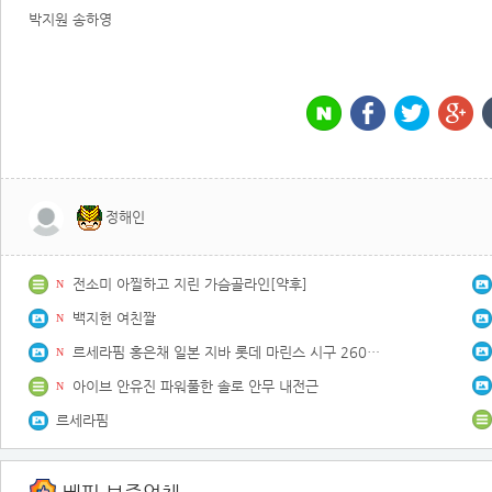
박지원 송하영
정해인
전소미 아찔하고 지린 가슴골라인[약후]
N
백지헌 여친짤
N
르세라핌 홍은채 일본 지바 롯데 마린스 시구 260805
N
아이브 안유진 파워풀한 솔로 안무 내전근
N
르세라핌