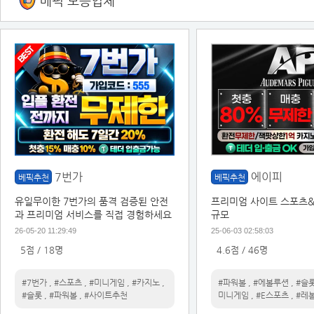
베픽 보증업체
7번가
에이피
베픽추천
베픽추천
유일무이한 7번가의 품격 검증된 안전
프리미엄 사이트 스포츠
과 프리미엄 서비스를 직접 경험하세요
규모
26-05-20 11:29:49
25-06-03 02:58:03
5점 / 18명
4.6점 / 46명
#7번가
,
#스포츠
,
#미니게임
,
#카지노
,
#파워볼
,
#에볼루션
,
#슬
#슬롯
,
#파워볼
,
#사이트추천
미니게임
,
#E스포츠
,
#레