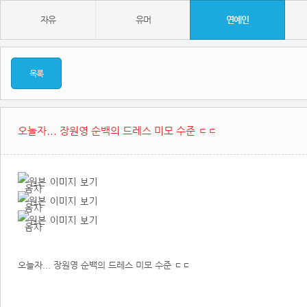
자유
유머
연예인
목록
오늘자... 장원영 순백의 드레스 미모 수준 ㄷㄷ
오늘자... 장원영 순백의 드레스 미모 수준 ㄷㄷ