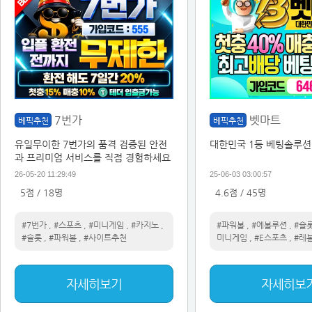
7번가
벳마트
베픽추천
베픽추천
유일무이한 7번가의 품격 검증된 안전
대한민국 1등 베팅솔루션
과 프리미엄 서비스를 직접 경험하세요
26-05-20 11:29:49
25-06-03 03:00:57
5점 / 18명
4.6점 / 45명
#7번가
,
#스포츠
,
#미니게임
,
#카지노
,
#파워볼
,
#에볼루션
,
#슬
#슬롯
,
#파워볼
,
#사이트추천
미니게임
,
#E스포츠
,
#레
자세히보기
자세히보