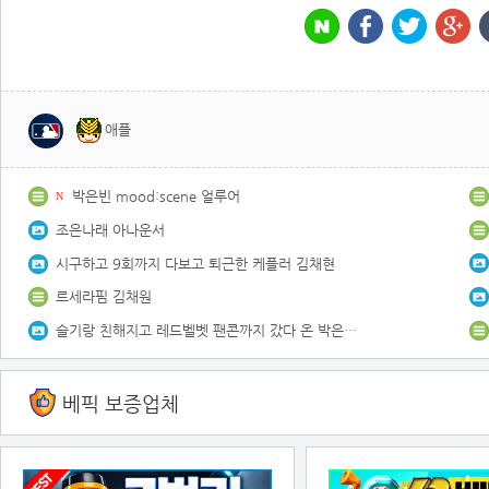
애플
박은빈 mood:scene 얼루어
N
조은나래 아나운서
시구하고 9회까지 다보고 퇴근한 케플러 김채현
르세라핌 김채원
슬기랑 친해지고 레드벨벳 팬콘까지 갔다 온 박은빈.jpg
베픽 보증업체