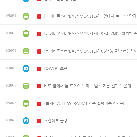
168081
N
168080
N
168079
N
[QWER] 쵸단
168078
N
바로 앞에서 본 트와이스 미나 밀착 지름 원피스 몸매
168077
N
[르세라핌/LE SSERAFIM] 가슴 출렁이는 김채원
168076
N
소진이모 근황
168075
N