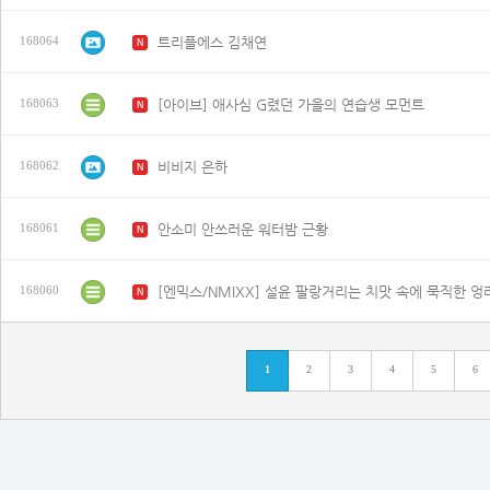
트리플에스 김채연
168064
N
[아이브] 애사심 G렸던 가을의 연습생 모먼트
168063
N
비비지 은하
168062
N
안소미 안쓰러운 워터밤 근황
168061
N
[엔믹스/NMIXX] 설윤 팔랑거리는 치맛 속에 묵직한 엉
168060
N
1
2
3
4
5
6