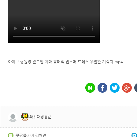
아이브 장원영 앞트임 치마 홀터넥 민소매 드레스 우월한 기럭지.mp4
와꾸대장봉준
쿠팡플레이 김채연