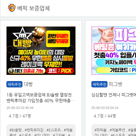
베픽 보증업체
대빵
피그벳
베픽추천
베픽추천
1등 유일고액보증업체 BJ솔랭 멸망전
심심할땐 언제나 피그벳에
벤픽후마감 가입첫충 40% 무한매충이
벤트
25-06-03 02:45:44
25-06-03 03:04:14
4.7점 / 47명
4.7점 / 44명
#BJ솔랭
,
#벤픽후마감
,
#E스포츠
,
#에볼
#파워볼
,
#에볼루션
,
#슬
루션
,
#스포츠
,
#미니게임
,
#고자본
,
#
미니게임
,
#E스포츠
,
#레