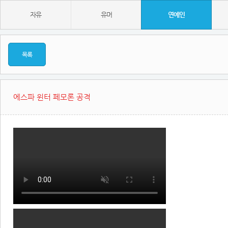
자유
유머
연예인
목록
에스파 윈터 페모론 공격