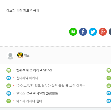
에스파 윈터 페모론 공격
해골
핫팬츠 맨살 아이브 안유진
N
산다라박 비키니
N
[아이브/IVE] 리즈 청치마 살짝 들릴 때 보인 야한 엉밑살
N
엔믹스 설윤 팬사인회 260806
N
에스파 카리나 윈터
N