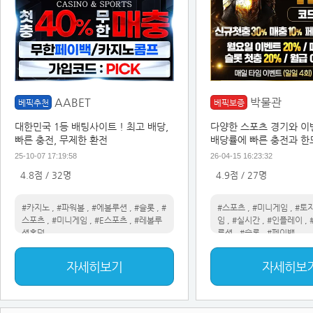
AABET
박물관
베픽추천
베픽보증
대한민국 1등 배팅사이트 ! 최고 배당,
다양한 스포츠 경기와 이
빠른 충전, 무제한 환전
배당률에 빠른 충전과 한
25-10-07 17:19:58
26-04-15 16:23:32
4.8점 / 32명
4.9점 / 27명
#카지노
,
#파워볼
,
#에볼루션
,
#슬롯
,
#
#스포츠
,
#미니게임
,
#토
스포츠
,
#미니게임
,
#E스포츠
,
#레볼루
임
,
#실시간
,
#인플레이
,
션홀덤
루션
,
#슬롯
,
#페이백
자세히보기
자세히보