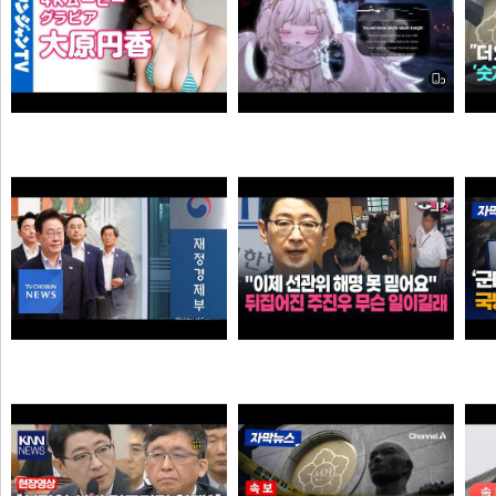
Call Of Silence - Clear Sky remix • Cover: Mirai | Atack on titan ost | Cover - Vtuber
【4Kムービーグラビア】OL×コスプレイヤーの二刀流ヒロイン #大原円香 ちゃんが再登場！“殻を破る”をテーマに可愛らしさも破壊力もパワーアップした水着撮影に最高画質で没入密着！【メイキング】
타짜신정환
손나은
"이제 선관위 해명 못 믿어요" 뒤집어진 주진우 무슨 일이길래
李 아파트 근저당 비판 재경부 게시글 당일 삭제…"대출 막더니 내로남불"
타짜신정환
애플