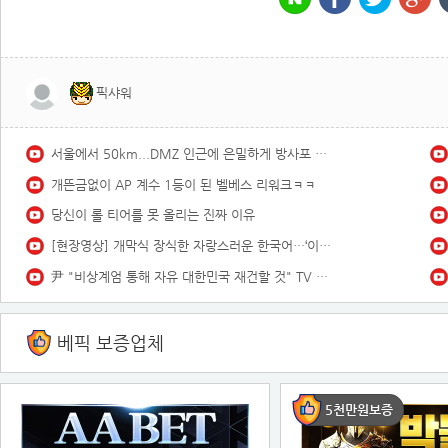
픽샤워
서울에서 50km...DMZ 인근에 은밀하게 방사포 기지 건설한 북한
개뜬금없이 AP 계수 1등이 된 벨베스 리워크ㅋㅋ
당신이 롤 티어를 못 올리는 진짜 이유
[현장영상] 개막식 장식한 자랑스러운 한국어…‘이재’가 부른 월드컵 주제가 풀버전 / KBS 2026 북중미 월드컵 2026.06.12.
尹 "비상계엄 통해 자유 대한민국 재건할 것" TV CHOSUN 티조Clip
베픽 보증업체
5천만원보증