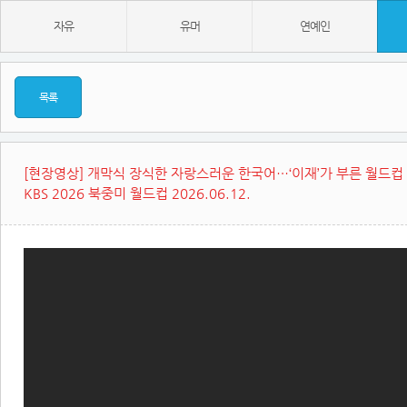
자유
유머
연예인
목록
[현장영상] 개막식 장식한 자랑스러운 한국어…‘이재’가 부른 월드컵 
KBS 2026 북중미 월드컵 2026.06.12.