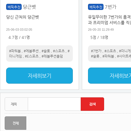
당근벳
7번가
베픽추천
베픽추천
당신 근처의 당근벳
유일무이한 7번가의 품격
과 프리미엄 서비스를 직
25-06-03 03:02:05
26-05-20 11:29:49
4.7점 / 41명
5점 / 18명
#파워볼
,
#에볼루션
,
#슬롯
,
#스포츠
,
#
#7번가
,
#스포츠
,
#미니게
미니게임
,
#E스포츠
,
#레볼루션홀덤
#슬롯
,
#파워볼
,
#사이트
자세히보기
자세히보
전체