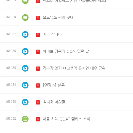
전소미 아찔하고 지린 가슴골라인[약후]
168059
N
오드유쓰 써머 뒷태
168058
N
배우 장다아
168057
N
아이브 장원영 GOAT였던 날
168056
N
김부장 일찐 여고생역 유지안 배우 근황
168055
N
[엔믹스] 설윤
168054
N
백지헌 여친짤
168053
N
여돌 하체 GOAT 앨리스 소희
168052
N