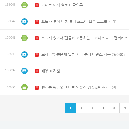
아이브 이서 솔로 바닥안무
168043
N
오늘자 루이 비통 뷰티 스토어 오픈 포토콜 김지원
168042
N
쪼그려 앉아서 팬들과 소통하는 트와이스 사나 팬서비스
168041
N
르세라핌 홍은채 일본 지바 롯데 마린스 시구 260805
168040
N
배우 하지원
168039
N
턴하는 황금빛 아이브 안유진 검정핫팬츠 허벅지
168038
N
1
2
3
4
5
6