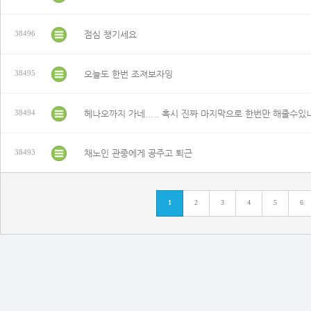
점심 챙기세요
38496
오늘도 한번 조져보자잉
38495
헤나오까지 가네..... 혹시 진짜 마지막으로 한번만 해줄수있
38494
채노인 관중에게 공주고 퇴근
38493
1
2
3
4
5
6