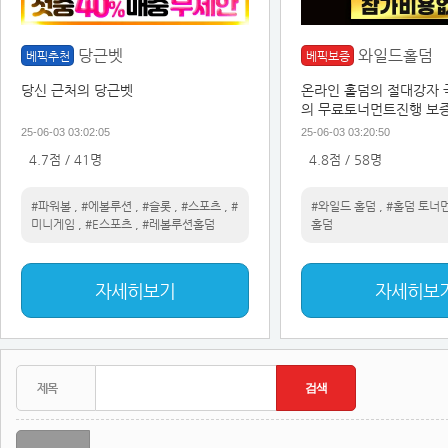
당근벳
와일드홀덤
베픽추천
베픽보증
당신 근처의 당근벳
온라인 홀덤의 절대강자 
의 무료토너먼트진행 보증
이트
25-06-03 03:02:05
25-06-03 03:20:50
4.7점 / 41명
4.8점 / 58명
#파워볼
,
#에볼루션
,
#슬롯
,
#스포츠
,
#
#와일드 홀덤
,
#홀덤 토너
미니게임
,
#E스포츠
,
#레볼루션홀덤
홀덤
자세히보기
자세히보