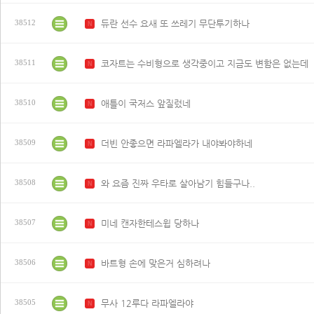
듀란 선수 요새 또 쓰레기 무단투기하나
38512
N
코자트는 수비형으로 생각중이고 지금도 변함은 없는데
38511
N
애틀이 국저스 앞질렀네
38510
N
더빈 안좋으면 라파엘라가 내야봐야하네
38509
N
와 요즘 진짜 우타로 살아남기 힘들구나..
38508
N
미네 캔자한테스윕 당하나
38507
N
바트형 손에 맞은거 심하려나
38506
N
무사 12루다 라파엘라야
38505
N