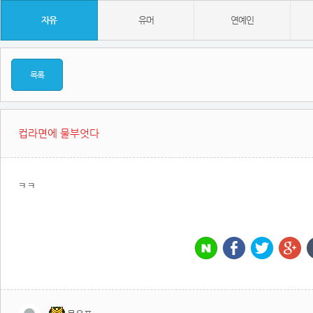
자유
유머
연예인
목록
컵라면에 물부엇다
ㅋㅋ