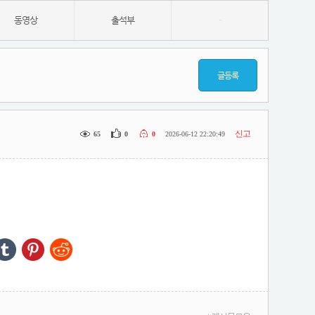
동영상
출석부
-
글등록
신고
65
0
0
2026-06-12 22:20:49