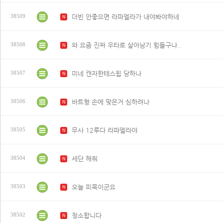
더빈 안좋으면 라파엘라가 내야봐야하네
38509
N
와 요즘 진짜 우타로 살아남기 힘들구나..
38508
N
미네 캔자한테스윕 당하나
38507
N
바트형 손에 맞은거 심하려나
38506
N
무사 12루다 라파엘라야
38505
N
세단 해줘
38504
N
오늘 피목이군요
38503
N
청소합니다
38502
N