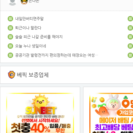
손나은
내일만버티면주말
퇴근이나 할란다
슬슬 외근 나갈 준비를 해야지
오늘 누나 생일이네
공공기관 발령전까지 편의점하는데 매장오는 여성고객들 공통점이있음
베픽 보증업체