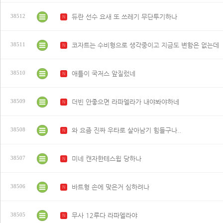
듀란 선수 요새 또 쓰레기 무단투기하나
38512
N
코자트는 수비형으로 생각중이고 지금도 변함은 없는데
38511
N
애틀이 국저스 앞질렀네
38510
N
더빈 안좋으면 라파엘라가 내야봐야하네
38509
N
와 요즘 진짜 우타로 살아남기 힘들구나..
38508
N
미네 캔자한테스윕 당하나
38507
N
바트형 손에 맞은거 심하려나
38506
N
무사 12루다 라파엘라야
38505
N