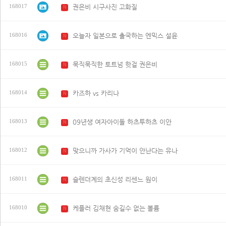
권은비 시구사진 고화질
168017
N
오늘자 일본으로 출국하는 엔믹스 설윤
168016
N
묵직묵직한 토트넘 핫걸 권은비
168015
N
카즈하 vs 카리나
168014
N
09년생 여자아이돌 하츠투하츠 이안
168013
N
맞으니까 가사가 기억이 안난다는 유나
168012
N
슬렌더계의 초신성 리센느 원이
168011
N
케플러 김채현 숨길수 없는 볼륨
168010
N