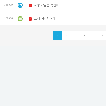
하영 갸날픈 각선미
168009
N
르세라핌 김채원
168008
N
1
2
3
4
5
6