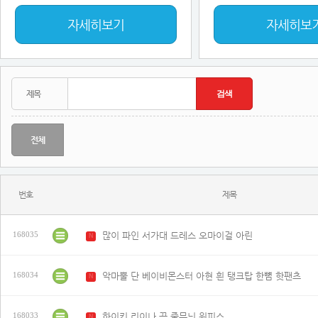
자세히보기
자세히보
전체
번호
제목
많이 파인 서가대 드레스 오마이걸 아린
168035
N
악마뿔 단 베이비몬스터 아현 흰 탱크탑 한뼘 핫팬츠
168034
N
하이키 리이나 끈 줄무늬 원피스
168033
N