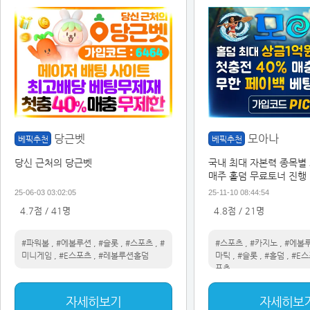
당근벳
모아나
베픽추천
베픽추천
당신 근처의 당근벳
국내 최대 자본력 종목별
매주 홀덤 무료토너 진행 
25-06-03 03:02:05
25-11-10 08:44:54
4.7점 / 41명
4.8점 / 21명
#파워볼
,
#에볼루션
,
#슬롯
,
#스포츠
,
#
#스포츠
,
#카지노
,
#에볼
미니게임
,
#E스포츠
,
#레볼루션홀덤
마틱
,
#슬롯
,
#홀덤
,
#E
포츠
자세히보기
자세히보