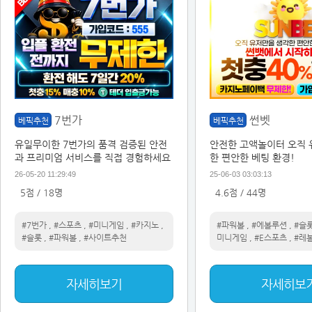
7번가
썬벳
베픽추천
베픽추천
유일무이한 7번가의 품격 검증된 안전
안전한 고액놀이터 오직 
과 프리미엄 서비스를 직접 경험하세요
한 편안한 베팅 환경!
26-05-20 11:29:49
25-06-03 03:03:13
5점 / 18명
4.6점 / 44명
#7번가
,
#스포츠
,
#미니게임
,
#카지노
,
#파워볼
,
#에볼루션
,
#슬
#슬롯
,
#파워볼
,
#사이트추천
미니게임
,
#E스포츠
,
#레
자세히보기
자세히보