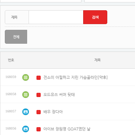
전체
번호
제목
전소미 아찔하고 지린 가슴골라인[약후]
168059
N
오드유쓰 써머 뒷태
168058
N
배우 장다아
168057
N
아이브 장원영 GOAT였던 날
168056
N