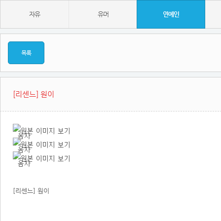
자유
유머
연예인
목록
[리센느] 원이
[리센느] 원이